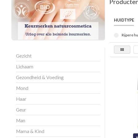
Producten
HUIDTYPE
Rijpere hu
Gezicht
Lichaam
Gezondheid & Voeding
Mond
Haar
Geur
Man
Mama & Kind