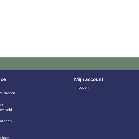
ice
Mijn account
Inloggen
ourneren
agen
aamheid
aarden
n haar