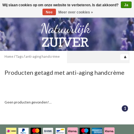
Wij slaan cookies op om onze website te verbeteren. Is dat akkoord?
Ja
Toggle
0
navigation
Nee
Meer over cookies »
Home
/
Tags
/
anti-aging handcrème
Producten getagd met anti-aging handcrème
Geen producten gevonden!...
1