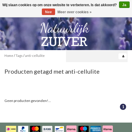
Wij slaan cookies op om onze website te verbeteren. Is dat akkoord?
Ja
Toggle
0
navigation
Nee
Meer over cookies »
Home
/
Tags
/
anti-cellulite
Producten getagd met anti-cellulite
Geen producten gevonden!...
1