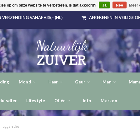
kies op om onze website te verbeteren. Is dat akkoord?
Ja
Nee
Meer 
 VERZENDING VANAF €35,- (NL)
AFREKENEN IN VEILIGE 
ding
Mond
Haar
Geur
Man
Mama
Huisdier
Lifestyle
Oliën
Info
Merken
 muggen olie