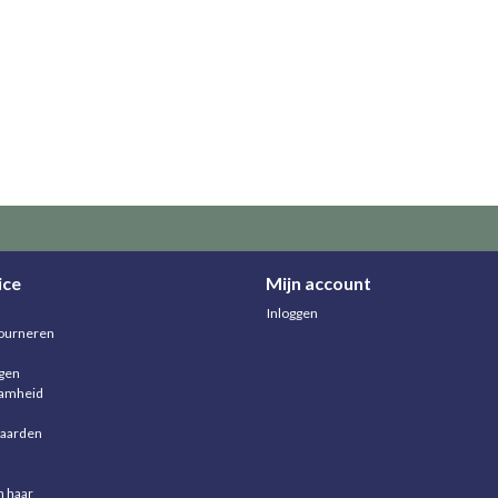
ice
Mijn account
Inloggen
ourneren
agen
aamheid
aarden
n haar