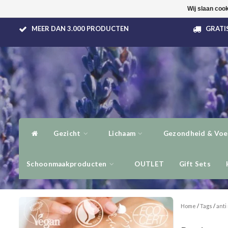
Wij slaan coo
MEER DAN 3.000 PRODUCTEN
GRATIS
Gezicht
Lichaam
Gezondheid & Voe
Schoonmaakproducten
OUTLET
Gift Sets
Home
/
Tags
/
anti