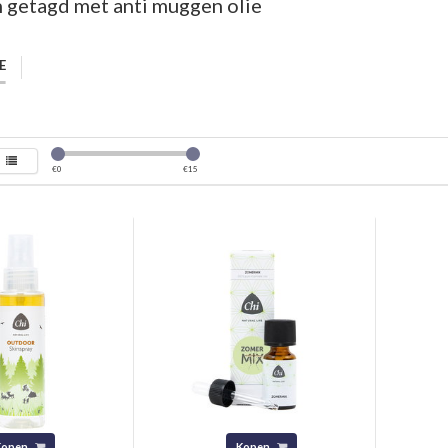
 getagd met anti muggen olie
E
€
0
€
15
Kopen
Kopen