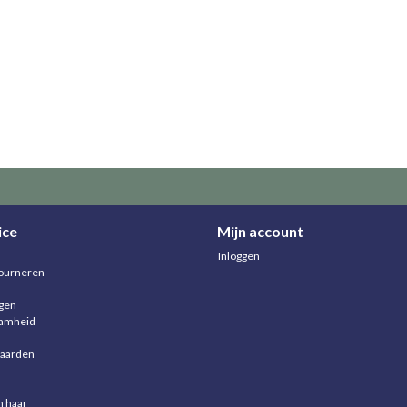
ice
Mijn account
Inloggen
ourneren
agen
aamheid
aarden
n haar