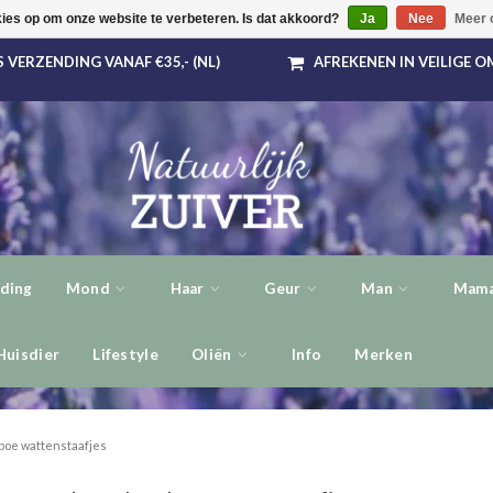
kies op om onze website te verbeteren. Is dat akkoord?
Ja
Nee
Meer 
 VERZENDING VANAF €35,- (NL)
AFREKENEN IN VEILIGE 
ding
Mond
Haar
Geur
Man
Mama
Huisdier
Lifestyle
Oliën
Info
Merken
oe wattenstaafjes