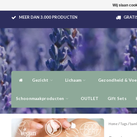
Wij slaan coo
MEER DAN 3.000 PRODUCTEN
GRATIS
Gezicht
Lichaam
Gezondheid & Voe
Schoonmaakproducten
OUTLET
Gift Sets
Home
/
Tags
/
bamb