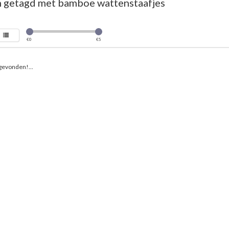
 getagd met bamboe wattenstaafjes
€
0
€
5
gevonden!...