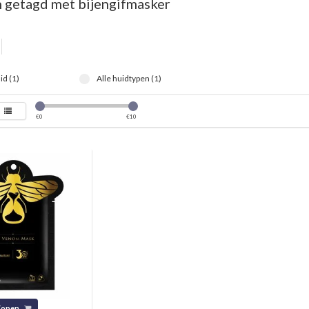
 getagd met bijengifmasker
id (1)
Alle huidtypen (1)
€
0
€
10
Kopen