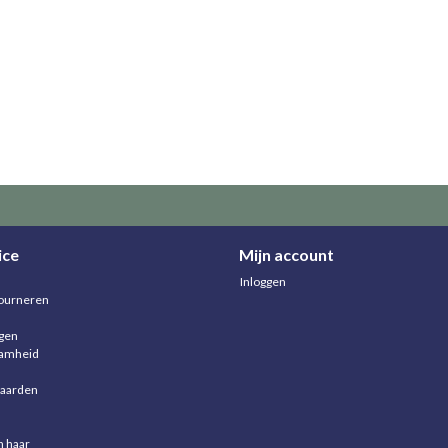
ice
Mijn account
Inloggen
ourneren
agen
aamheid
aarden
n haar