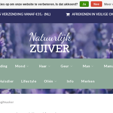
kies op om onze website te verbeteren. Is dat akkoord?
Ja
Nee
Meer 
 VERZENDING VANAF €35,- (NL)
AFREKENEN IN VEILIGE 
ding
Mond
Haar
Geur
Man
Mama
Huisdier
Lifestyle
Oliën
Info
Merken
ngifmasker