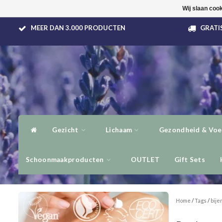
Wij slaan coo
MEER DAN 3.000 PRODUCTEN
GRATIS
Gezicht
Lichaam
Gezondheid & Voe
Schoonmaakproducten
OUTLET
Gift Sets
Home
/
Tags
/
bije