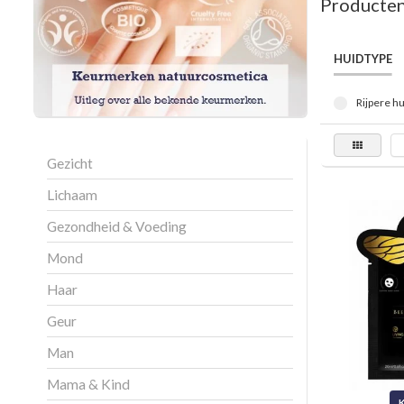
Producten
HUIDTYPE
Rijpere hu
Gezicht
Lichaam
Gezondheid & Voeding
Mond
Haar
Geur
Man
Mama & Kind