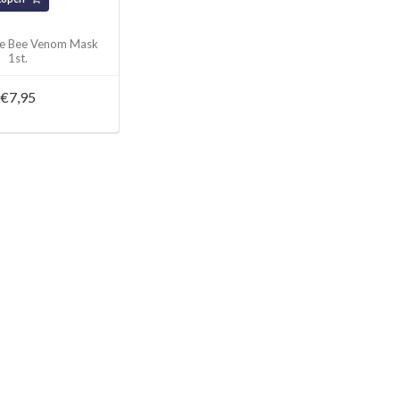
ure Bee Venom Mask
1st.
€7,95