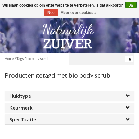
Wij slaan cookies op om onze website te verbeteren. Is dat akkoord?
Ja
Toggle
0
navigation
Nee
Meer over cookies »
Home
/
Tags
/
bio body scrub
Producten getagd met bio body scrub
Huidtype
Keurmerk
Specificatie