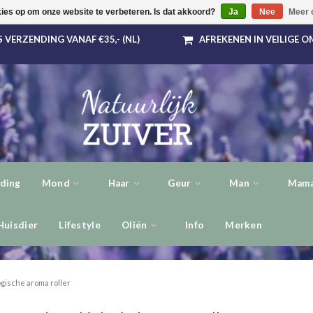
kies op om onze website te verbeteren. Is dat akkoord?
Ja
Nee
Meer 
 VERZENDING VANAF €35,- (NL)
AFREKENEN IN VEILIGE 
ding
Mond
Haar
Geur
Man
Mama
Huisdier
Lifestyle
Oliën
Info
Merken
ogische aroma roller