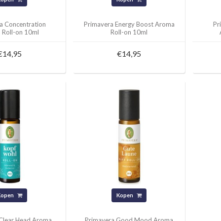
a Concentration
Primavera Energy Boost Aroma
Pr
 Roll-on 10ml
Roll-on 10ml
€14,95
€14,95
Kopen
Kopen
 Clear Head Aroma
Primavera Good Mood Aroma