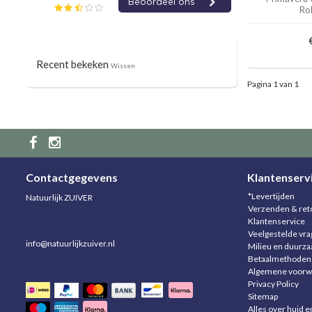
Ro
Recent bekeken
Wissen
Pagina 1 van 1
Contactgegevens
Klantenserv
*Levertijden
Natuurlijk ZUIVER
Verzenden & ret
Klantenservice
Veelgestelde vr
info@natuurlijkzuiver.nl
Milieu en duurz
Betaalmethoden
Algemene voorw
Privacy Policy
Sitemap
Alles over huid e