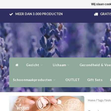
Wij slaan coo
MEER DAN 3.000 PRODUCTEN
GRATIS
Gezicht
Lichaam
Gezondheid & Voe
Schoonmaakproducten
OUTLET
Gift Sets
Home
/
Tags
/
biol