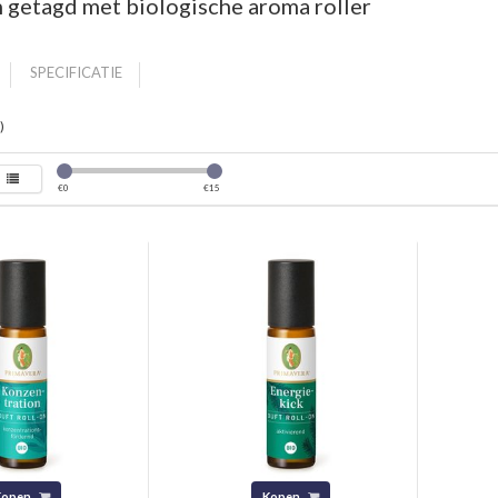
 getagd met biologische aroma roller
SPECIFICATIE
)
€
0
€
15
Kopen
Kopen