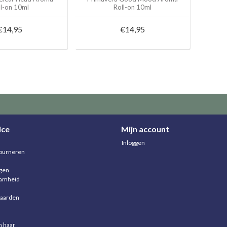
ll-on 10ml
Roll-on 10ml
€14,95
€14,95
ice
Mijn account
Inloggen
ourneren
agen
aamheid
aarden
n haar