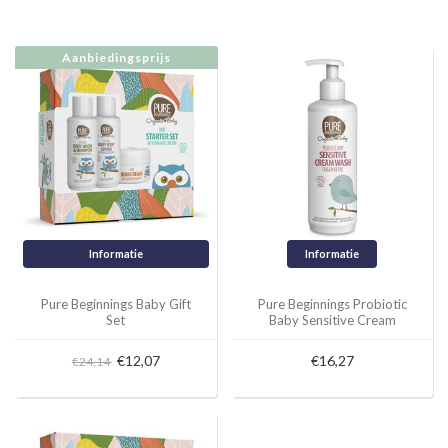
Aanbiedingsprijs
Informatie
Informatie
Pure Beginnings Baby Gift
Pure Beginnings Probiotic
Set
Baby Sensitive Cream
Wash - fragrance free -
250ml
€12,07
€16,27
€24,14