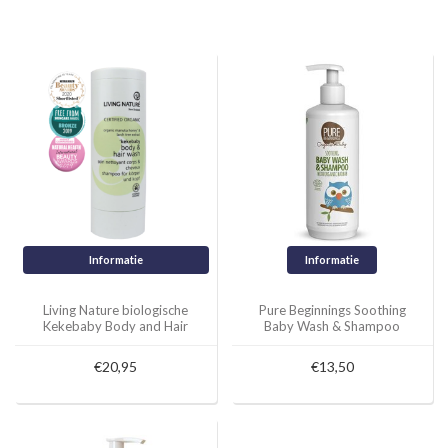
Informatie
Informatie
Living Nature biologische
Pure Beginnings Soothing
Kekebaby Body and Hair
Baby Wash & Shampoo
Wash
with organic baobab -
250ml of 500ml
€20,95
€13,50