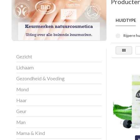
Producten
HUIDTYPE
Rijpere hu
Gezicht
Lichaam
Gezondheid & Voeding
Mond
Haar
Geur
Man
Mama & Kind