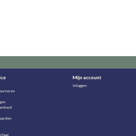
ice
Mijn account
Inloggen
ourneren
agen
aamheid
aarden
n haar