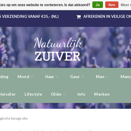
kies op om onze website te verbeteren. Is dat akkoord?
Ja
Nee
Meer 
 VERZENDING VANAF €35,- (NL)
AFREKENEN IN VEILIGE 
ding
Mond
Haar
Geur
Man
Mama
Huisdier
Lifestyle
Oliën
Info
Merken
ogische borage olie