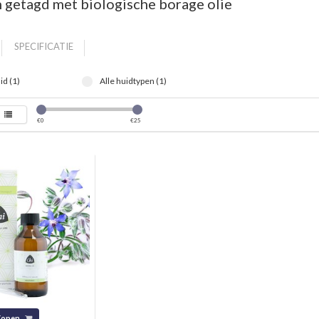
 getagd met biologische borage olie
SPECIFICATIE
id (1)
Alle huidtypen (1)
€
0
€
25
Kopen