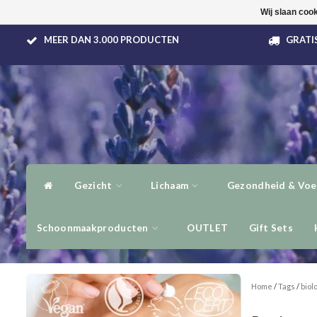
Wij slaan coo
MEER DAN 3.000 PRODUCTEN
GRATIS
Gezicht
Lichaam
Gezondheid & Voe
Schoonmaakproducten
OUTLET
Gift Sets
Home
/
Tags
/
biol