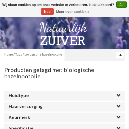
Wij slaan cookies op om onze website te verbeteren. Is dat akkoord?
Ja
Toggle
0
navigation
Nee
Meer over cookies »
Home
/
Tags
/
biologische hazelnootolie
Producten getagd met biologische
hazelnootolie
Huidtype
Haarverzorging
Keurmerk
Specificatie