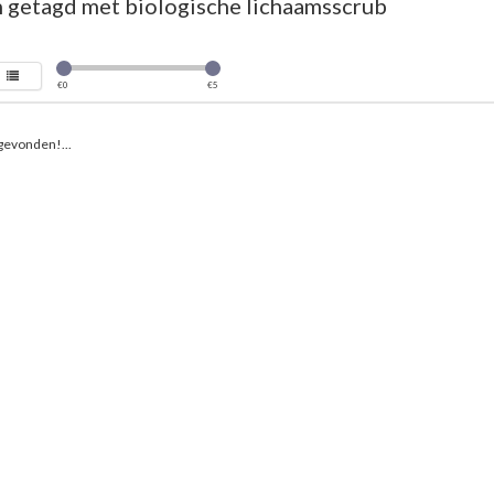
 getagd met biologische lichaamsscrub
€
0
€
5
gevonden!...