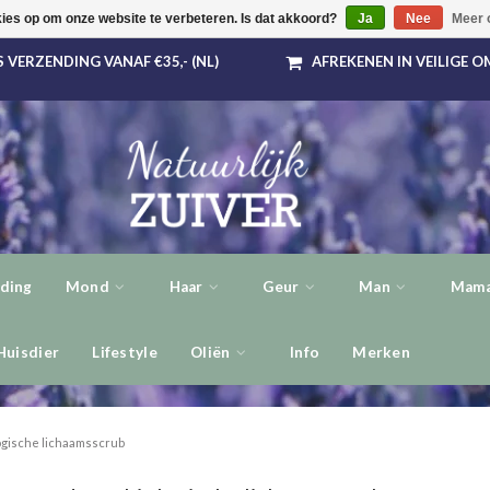
kies op om onze website te verbeteren. Is dat akkoord?
Ja
Nee
Meer 
 VERZENDING VANAF €35,- (NL)
AFREKENEN IN VEILIGE 
ding
Mond
Haar
Geur
Man
Mama
Huisdier
Lifestyle
Oliën
Info
Merken
ogische lichaamsscrub