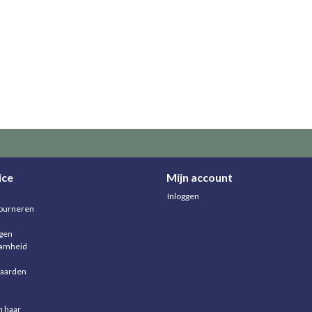
ice
Mijn account
Inloggen
ourneren
agen
aamheid
aarden
n haar