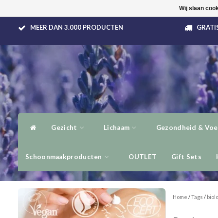
Wij slaan coo
MEER DAN 3.000 PRODUCTEN
GRATIS
Gezicht
Lichaam
Gezondheid & Voe
Schoonmaakproducten
OUTLET
Gift Sets
Home
/
Tags
/
biol