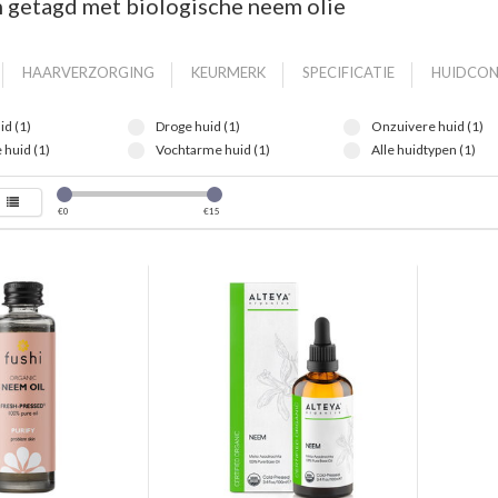
 getagd met biologische neem olie
HAARVERZORGING
KEURMERK
SPECIFICATIE
HUIDCON
id (1)
Droge huid (1)
Onzuivere huid (1)
 huid (1)
Vochtarme huid (1)
Alle huidtypen (1)
€
0
€
15