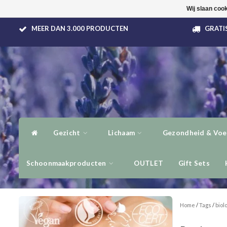
Wij slaan coo
MEER DAN 3.000 PRODUCTEN
GRATIS
Gezicht
Lichaam
Gezondheid & Voe
Schoonmaakproducten
OUTLET
Gift Sets
Home
/
Tags
/
biol