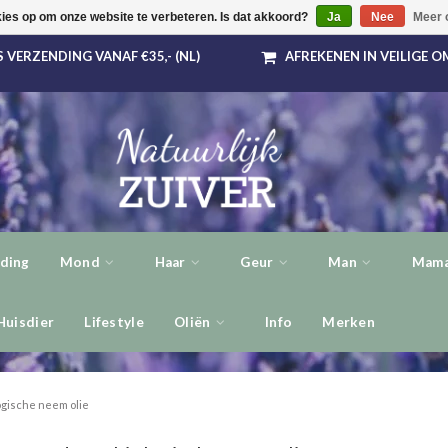
kies op om onze website te verbeteren. Is dat akkoord?
Ja
Nee
Meer 
 VERZENDING VANAF €35,- (NL)
AFREKENEN IN VEILIGE 
ding
Mond
Haar
Geur
Man
Mama
Huisdier
Lifestyle
Oliën
Info
Merken
ogische neem olie