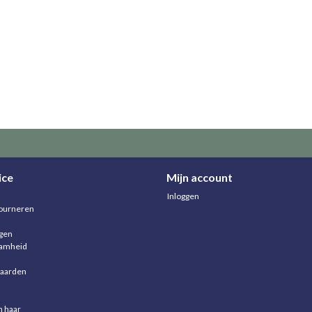
ice
Mijn account
Inloggen
ourneren
agen
aamheid
aarden
n haar