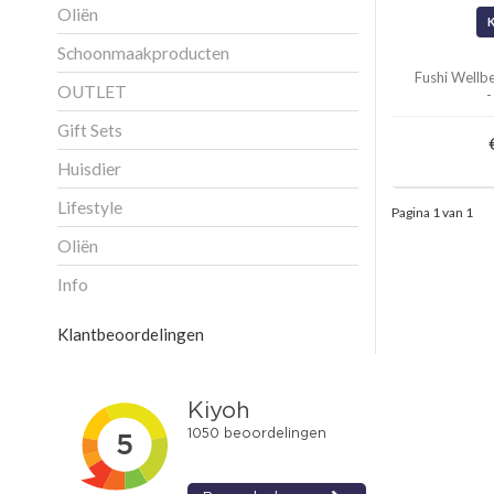
Oliën
Schoonmaakproducten
Fushi Wellb
OUTLET
-
Gift Sets
Huisdier
Lifestyle
Pagina 1 van 1
Oliën
Info
Klantbeoordelingen