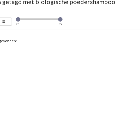
 getagd met biologische poedershampoo
€
0
€
5
gevonden!...