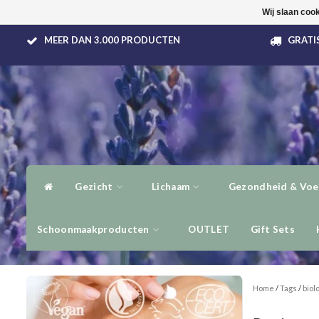
Wij slaan coo
MEER DAN 3.000 PRODUCTEN
GRATIS
Gezicht
Lichaam
Gezondheid & Voe
Schoonmaakproducten
OUTLET
Gift Sets
Home
/
Tags
/
biol