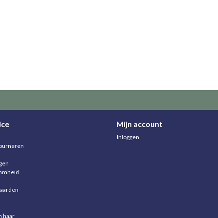
ice
Mijn account
Inloggen
ourneren
agen
aamheid
aarden
n haar