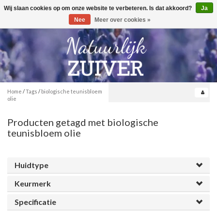
Wij slaan cookies op om onze website te verbeteren. Is dat akkoord?
Ja
Toggle
0
navigation
Nee
Meer over cookies »
Home
/
Tags
/
biologische teunisbloem
olie
Producten getagd met biologische
teunisbloem olie
Huidtype
Keurmerk
Specificatie