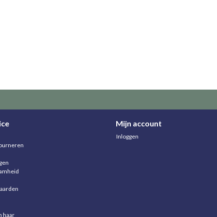
ice
Mijn account
Inloggen
ourneren
agen
aamheid
aarden
n haar