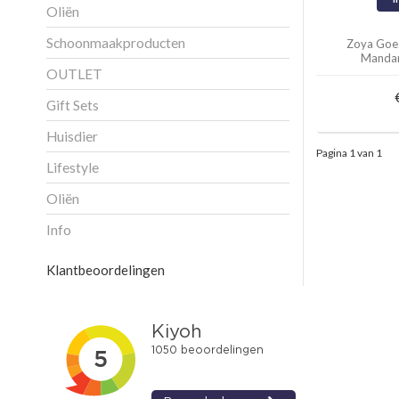
Oliën
Schoonmaakproducten
Zoya Goe
Mandar
OUTLET
Gift Sets
Huisdier
Pagina 1 van 1
Lifestyle
Oliën
Info
Klantbeoordelingen