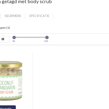
 getagd met body scrub
KEURMERK
SPECIFICATIE
ypen (1)
€
0
€
15
nformatie