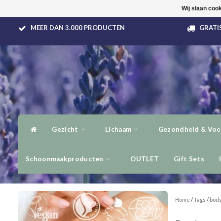
Wij slaan coo
MEER DAN 3.000 PRODUCTEN
GRATIS
Gezicht
Lichaam
Gezondheid & Voe
Schoonmaakproducten
OUTLET
Gift Sets
Home
/
Tags
/
body