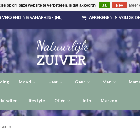
kies op om onze website te verbeteren. Is dat akkoord?
Ja
Nee
Meer 
 VERZENDING VANAF €35,- (NL)
AFREKENEN IN VEILIGE 
ding
Mond
Haar
Geur
Man
Mama
Huisdier
Lifestyle
Oliën
Info
Merken
 scrub