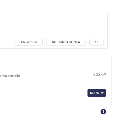
Alle merken
Nieuwste producten
12
€12,69
brikozenpitolie
Kopen
1