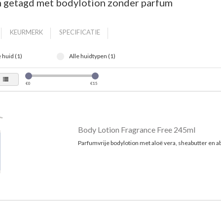
 getagd met bodylotion zonder parfum
KEURMERK
SPECIFICATIE
 huid (1)
Alle huidtypen (1)
€
0
€
15
Body Lotion Fragrance Free 245ml
Parfumvrije bodylotion met aloë vera, sheabutter en a