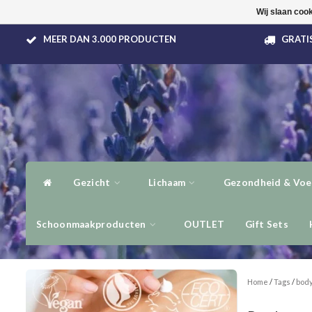
Wij slaan coo
MEER DAN 3.000 PRODUCTEN
GRATIS
Gezicht
Lichaam
Gezondheid & Voe
Schoonmaakproducten
OUTLET
Gift Sets
Home
/
Tags
/
body