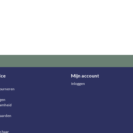
ice
Mijn account
Inloggen
ourneren
agen
aamheid
aarden
n haar