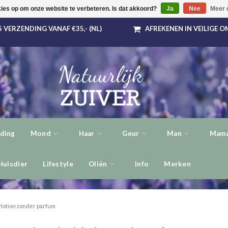
kies op om onze website te verbeteren. Is dat akkoord?
Ja
Nee
Meer 
 VERZENDING VANAF €35,- (NL)
AFREKENEN IN VEILIGE 
ding
Mond
Haar
Geur
Man
Mama
Huisdier
Lifestyle
Oliën
Info
Merken
lotion zonder parfum