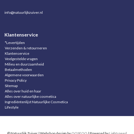
info@natuurlijkzuiver.nl
Klantenservice
*Levertijden
Verzenden & retourneren
Klantenservice
Veelgestelde vragen
Milieu en duurzaamheid
Betaalmethoden
Algemene voorwaarden
Privacy Policy
Sitemap
Alles over huid en haar
Alles over natuurlijke cosmetica
Ingrediëntenlijst Natuurlijke Cosmetica
Lifestyle
© Natuurlijk Zuiver | Webshop design by
OOSEOO
| Powered by
Lightspeed