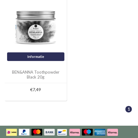
Informatie
BEN&ANNA Toothpowder
Black 20g
€7,49
1