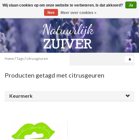
Wij slaan cookies op om onze website te verbeteren. Is dat akkoord?
Ja
Toggle
0
navigation
Nee
Meer over cookies »
Home
/
Tags
/
citrusgeuren
Producten getagd met citrusgeuren
Keurmerk