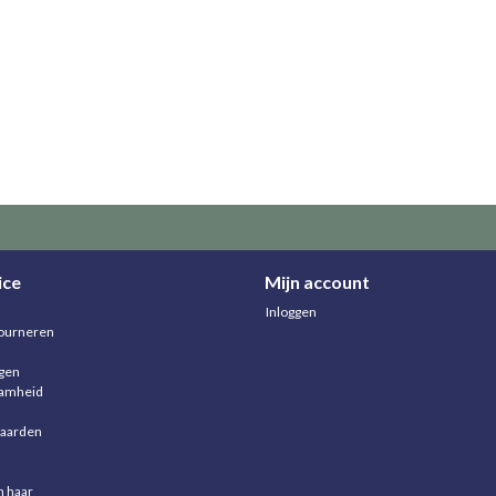
ice
Mijn account
Inloggen
ourneren
agen
aamheid
aarden
n haar