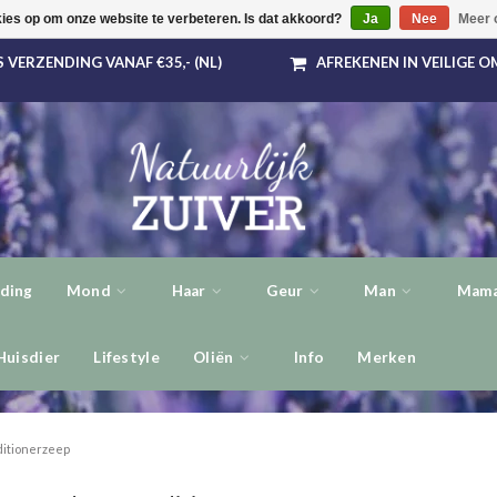
kies op om onze website te verbeteren. Is dat akkoord?
Ja
Nee
Meer 
 VERZENDING VANAF €35,- (NL)
AFREKENEN IN VEILIGE 
ding
Mond
Haar
Geur
Man
Mama
Huisdier
Lifestyle
Oliën
Info
Merken
itionerzeep