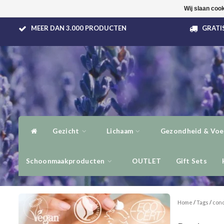
Wij slaan coo
MEER DAN 3.000 PRODUCTEN
GRATIS
Gezicht
Lichaam
Gezondheid & Voe
Schoonmaakproducten
OUTLET
Gift Sets
Home
/
Tags
/
cond