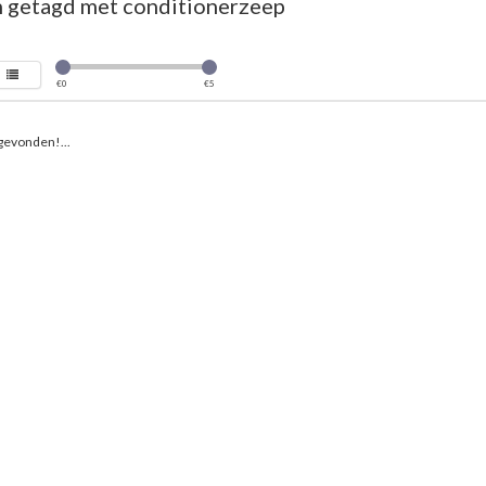
 getagd met conditionerzeep
€
0
€
5
gevonden!...