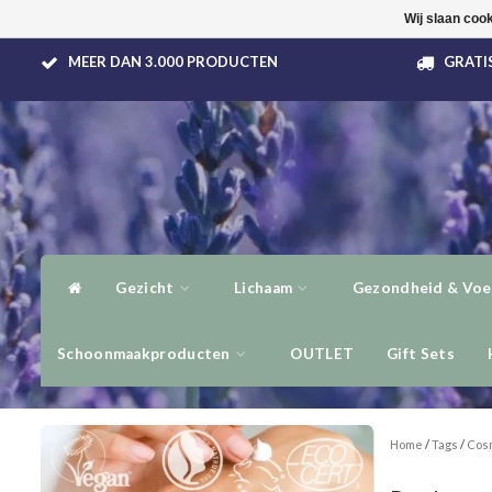
Wij slaan coo
MEER DAN 3.000 PRODUCTEN
GRATIS
Gezicht
Lichaam
Gezondheid & Voe
Schoonmaakproducten
OUTLET
Gift Sets
Home
/
Tags
/
Cos