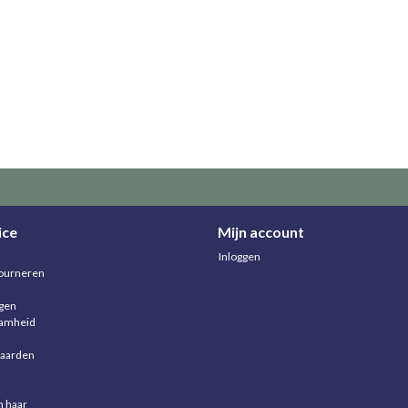
ice
Mijn account
Inloggen
ourneren
agen
aamheid
aarden
n haar