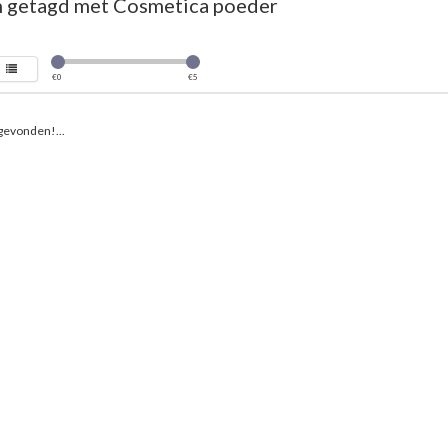
 getagd met Cosmetica poeder
€
0
€
5
gevonden!...