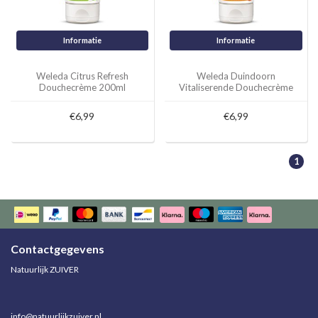
Informatie
Informatie
Weleda Citrus Refresh
Weleda Duindoorn
Douchecrème 200ml
Vitaliserende Douchecrème
200ml
€6,99
€6,99
1
Contactgegevens
Natuurlijk ZUIVER
info@natuurlijkzuiver.nl