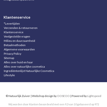
Klantenservice
*Levertijden
Verzenden & retourneren
Klantenservice
Veelgestelde vragen
Milieu en duurzaamheid
Betaalmethoden
Algemene voorwaarden
Privacy Policy
Sitemap
Alles over huid en haar
Alles over natuurlijke cosmetica
Ingrediëntenlijst Natuurlijke Cosmetica
Lifestyle
© Natuurlijk Zuiver | Webshop design by
OOSEOO
| Powered by
Lightspeed
Wij worden door klanten beoordeeld met een
9,3
van
10
gebaseerd op
972