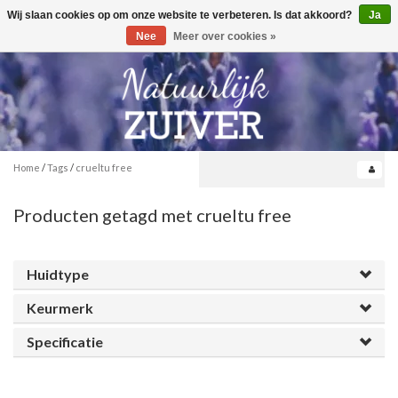
Wij slaan cookies op om onze website te verbeteren. Is dat akkoord?
Ja
Toggle
0
navigation
Nee
Meer over cookies »
Home
/
Tags
/
crueltu free
Producten getagd met crueltu free
Huidtype
Keurmerk
Specificatie