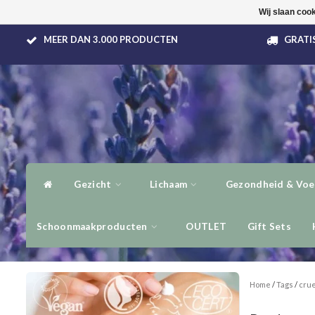
Wij slaan coo
MEER DAN 3.000 PRODUCTEN
GRATIS
Gezicht
Lichaam
Gezondheid & Voe
Schoonmaakproducten
OUTLET
Gift Sets
Home
/
Tags
/
crue