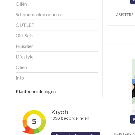
Oliën
Schoonmaakproducten
&SISTERS
OUTLET
Gift Sets
Huisdier
Lifestyle
Oliën
Info
Klantbeoordelingen
&SISTERS A