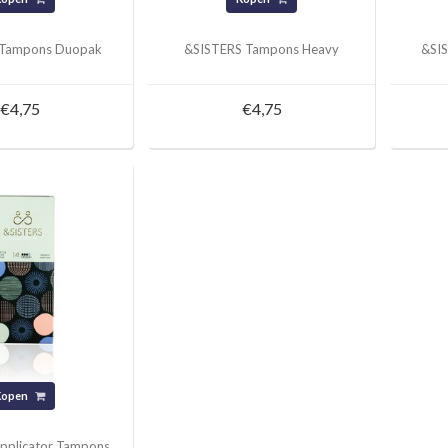
 Tampons Duopak
&SISTERS Tampons Heavy
&SI
€4,75
€4,75
Kopen
pplicator Tampons