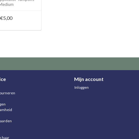
Medium
€5,00
ice
Mijn account
Inloggen
ourneren
agen
aamheid
aarden
n haar