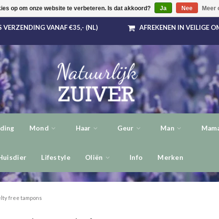
kies op om onze website te verbeteren. Is dat akkoord?
Ja
Nee
Meer 
 VERZENDING VANAF €35,- (NL)
AFREKENEN IN VEILIGE 
ding
Mond
Haar
Geur
Man
Mama
Huisdier
Lifestyle
Oliën
Info
Merken
lty free tampons