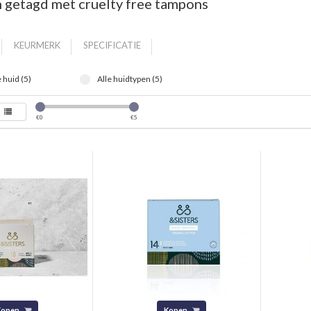
 getagd met cruelty free tampons
KEURMERK
SPECIFICATIE
 huid (5)
Alle huidtypen (5)
€
0
€
5
Kopen
Kopen