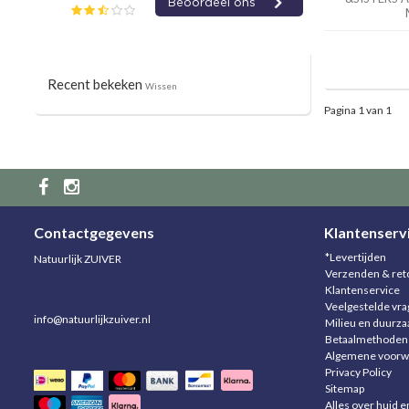
Recent bekeken
Wissen
Pagina 1 van 1
Contactgegevens
Klantenserv
*Levertijden
Natuurlijk ZUIVER
Verzenden & ret
Klantenservice
Veelgestelde vr
info@natuurlijkzuiver.nl
Milieu en duurz
Betaalmethoden
Algemene voorw
Privacy Policy
Sitemap
Alles over huid e