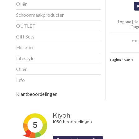
Oliën
Schoonmaakproducten
Logona [cla
OUTLET
Dag
Gift Sets
€10
Huisdier
Lifestyle
Pagina 1 van 1
Oliën
Info
Klantbeoordelingen