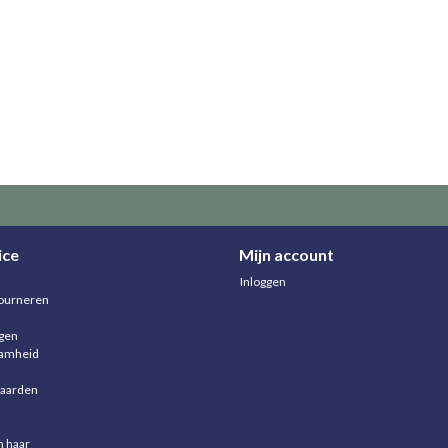
ice
Mijn account
Inloggen
ourneren
agen
aamheid
aarden
n haar