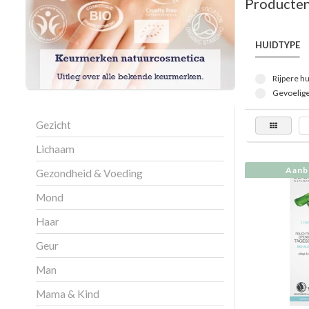
Producten
HUIDTYPE
Rijpere hu
Gevoelige
Gezicht
Lichaam
Aanbi
Gezondheid & Voeding
Mond
Haar
Geur
Man
Mama & Kind