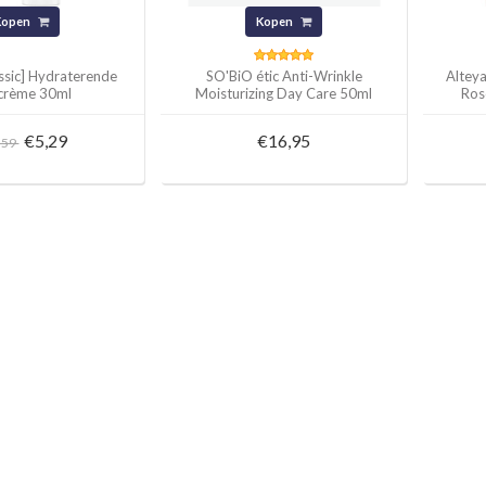
Kopen
Kopen
ssic] Hydraterende
SO'BiO étic Anti-Wrinkle
Altey
crème 30ml
Moisturizing Day Care 50ml
Ros
€5,29
€16,95
,59