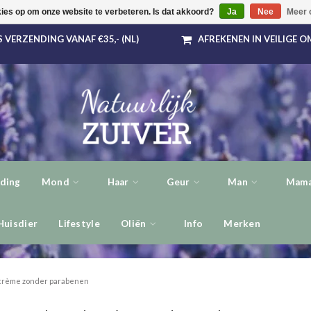
kies op om onze website te verbeteren. Is dat akkoord?
Ja
Nee
Meer 
 VERZENDING VANAF €35,- (NL)
AFREKENEN IN VEILIGE 
ding
Mond
Haar
Geur
Man
Mama
Huisdier
Lifestyle
Oliën
Info
Merken
crème zonder parabenen