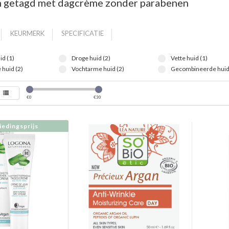
 getagd met dagcrème zonder parabenen
KEURMERK
SPECIFICATIE
id (1)
Droge huid (2)
Vette huid (1)
 huid (2)
Vochtarme huid (2)
Gecombineerde huid 
€
0
€
30
edingsprijs