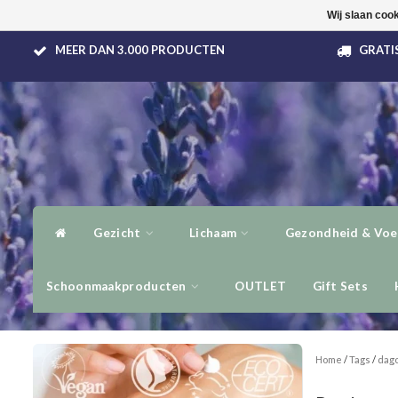
Wij slaan coo
MEER DAN 3.000 PRODUCTEN
GRATIS
Gezicht
Lichaam
Gezondheid & Voe
Schoonmaakproducten
OUTLET
Gift Sets
Home
/
Tags
/
dag