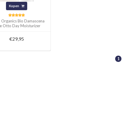
Kopen
a Organics Bio Damascena
e Otto Day Moisturizer
50ml
€29,95
1