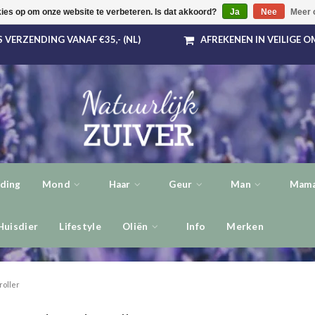
kies op om onze website te verbeteren. Is dat akkoord?
Ja
Nee
Meer 
 VERZENDING VANAF €35,- (NL)
AFREKENEN IN VEILIGE 
ding
Mond
Haar
Geur
Man
Mama
Huisdier
Lifestyle
Oliën
Info
Merken
roller