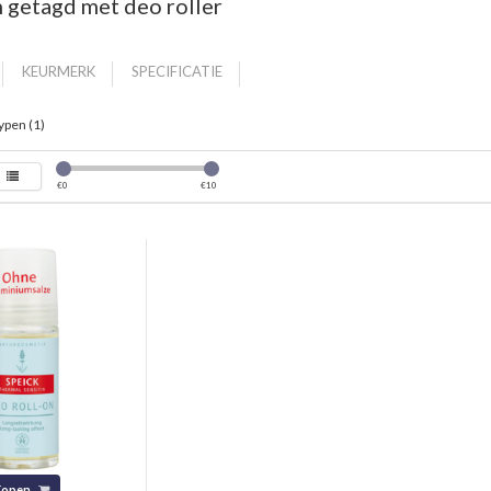
 getagd met deo roller
KEURMERK
SPECIFICATIE
ypen (1)
€
0
€
10
Kopen