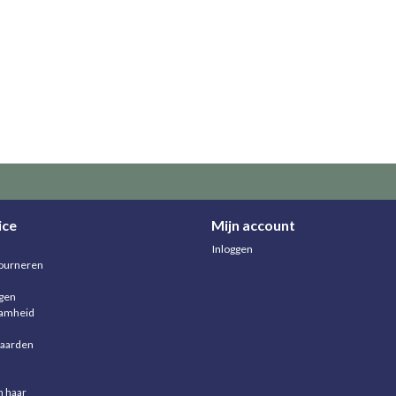
ice
Mijn account
Inloggen
ourneren
agen
aamheid
aarden
n haar