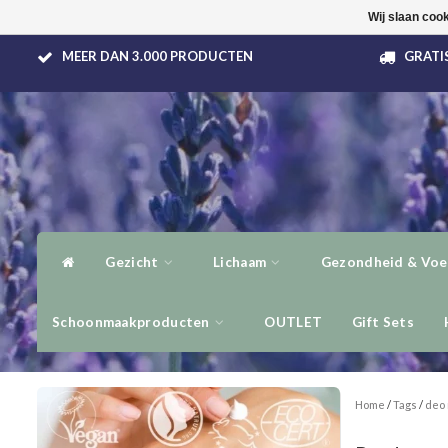
Wij slaan coo
MEER DAN 3.000 PRODUCTEN
GRATIS
Gezicht
Lichaam
Gezondheid & Voe
Schoonmaakproducten
OUTLET
Gift Sets
Home
/
Tags
/
deo 