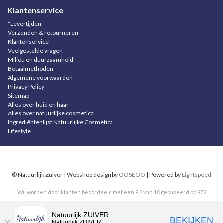
Klantenservice
*Levertijden
Verzenden & retourneren
Klantenservice
Veelgestelde vragen
Milieu en duurzaamheid
Betaalmethoden
Algemene voorwaarden
Privacy Policy
Sitemap
Alles over huid en haar
Alles over natuurlijke cosmetica
Ingrediëntenlijst Natuurlijke Cosmetica
Lifestyle
© Natuurlijk Zuiver | Webshop design by
OOSEOO
| Powered by
Lightspeed
Wij worden door klanten beoordeeld met een
9,3
van
10
gebaseerd op
972
reviews
.
Natuurlijk ZUIVER
BEKIJKEN
Natuurlijk ZUIVER