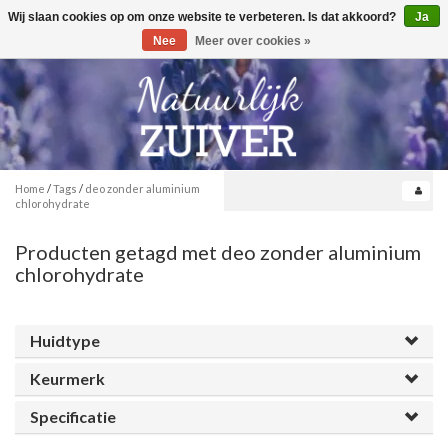
Wij slaan cookies op om onze website te verbeteren. Is dat akkoord?
Ja
Toggle
0
navigation
Nee
Meer over cookies »
Home
/
Tags
/
deo zonder aluminium
chlorohydrate
Producten getagd met deo zonder aluminium
chlorohydrate
Huidtype
Keurmerk
Specificatie