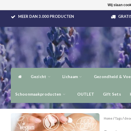
Wij slaan coo
MEER DAN 3.000 PRODUCTEN
GRATIS
Gezicht
Lichaam
Gezondheid & Voe
Schoonmaakproducten
OUTLET
Gift Sets
Home
/
Tags
/
deod