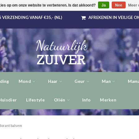
kies op om onze website te verbeteren. Is dat akkoord?
Ja
Nee
Meer 
 VERZENDING VANAF €35,- (NL)
AFREKENEN IN VEILIGE 
ding
Mond
Haar
Geur
Man
Mama
Huisdier
Lifestyle
Oliën
Info
Merken
orant balsem