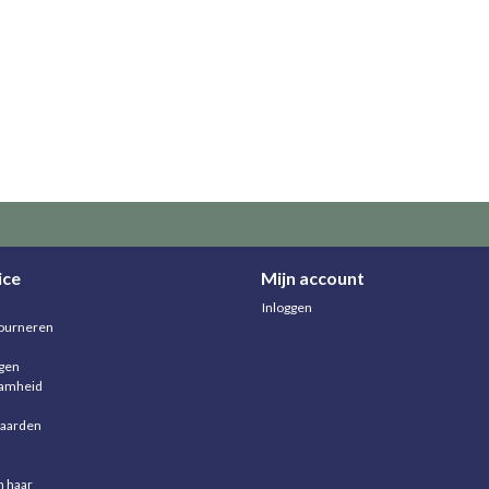
ice
Mijn account
Inloggen
ourneren
agen
aamheid
aarden
n haar