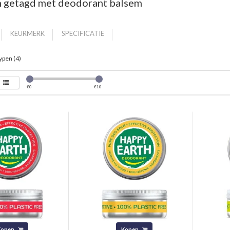
 getagd met deodorant balsem
KEURMERK
SPECIFICATIE
ypen (4)
€
0
€
10
Kopen
Kopen