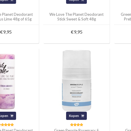
e Planet Deodorant
We Love The Planet Deodorant
Green
ous Lime 48g of 65g
Stick Sweet & Soft 48g
Pre
€9,95
€9,95
Kopen
Kopen
e Planet Deodorant
Green People Rosemary &
Gre