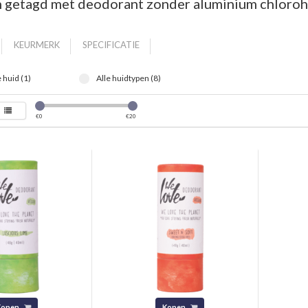
 getagd met deodorant zonder aluminium chloroh
KEURMERK
SPECIFICATIE
 huid (1)
Alle huidtypen (8)
€
0
€
20
Kopen
Kopen