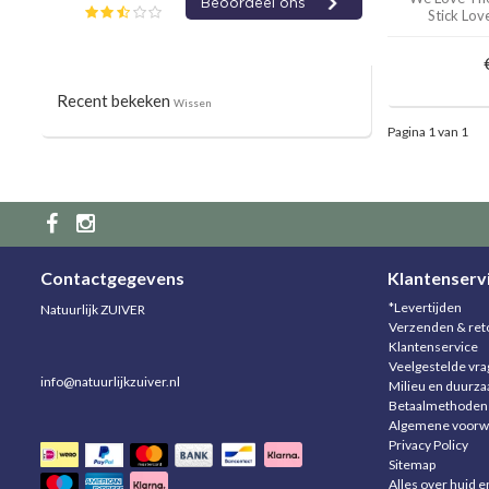
Stick Lov
Recent bekeken
Wissen
Pagina 1 van 1
Contactgegevens
Klantenserv
*Levertijden
Natuurlijk ZUIVER
Verzenden & ret
Klantenservice
Veelgestelde vr
info@natuurlijkzuiver.nl
Milieu en duurz
Betaalmethoden
Algemene voorw
Privacy Policy
Sitemap
Alles over huid e