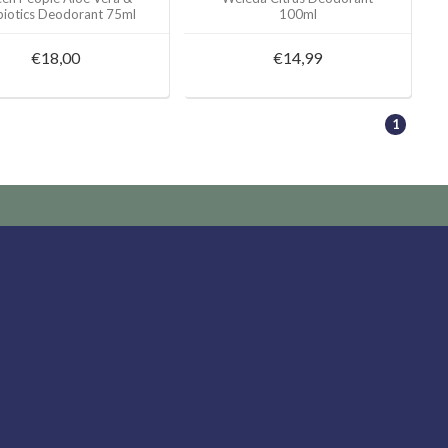
biotics Deodorant 75ml
100ml
€18,00
€14,99
1