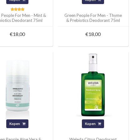
 People For Men - Mint &
Green People For Men - Thyme
biotics Deodorant 75ml
& Prebiotics Deodorant 75ml
€18,00
€18,00
Kopen
Kopen
en People Aloe Vera &
Weleda Citrus Deodorant