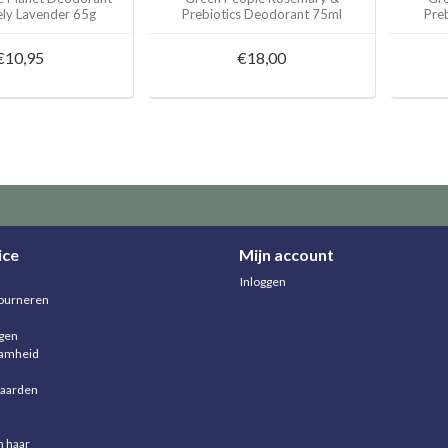
ely Lavender 65g
Prebiotics Deodorant 75ml
Pre
€10,95
€18,00
ice
Mijn account
Inloggen
ourneren
agen
aamheid
aarden
n haar