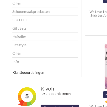
Oliën
Schoonmaakproducten
We Love Th
Stick Lusci
OUTLET
Gift Sets
Huisdier
Lifestyle
Oliën
Info
Klantbeoordelingen
We Love Th