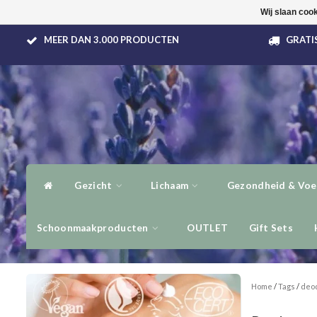
Wij slaan coo
MEER DAN 3.000 PRODUCTEN
GRATIS
Gezicht
Lichaam
Gezondheid & Voe
Schoonmaakproducten
OUTLET
Gift Sets
Home
/
Tags
/
deod