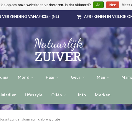
kies op om onze website te verbeteren. Is dat akkoord?
Ja
Nee
Meer 
 VERZENDING VANAF €35,- (NL)
AFREKENEN IN VEILIGE 
ding
Mond
Haar
Geur
Man
Mama
Huisdier
Lifestyle
Oliën
Info
Merken
orant zonder aluminium chlorohydrate