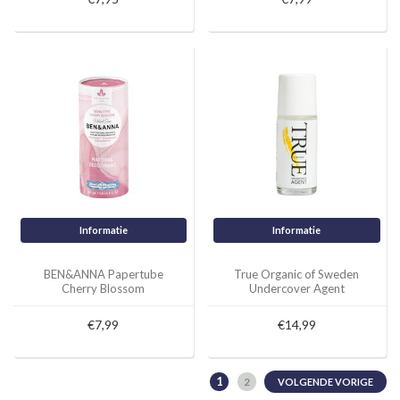
Informatie
Informatie
BEN&ANNA Papertube
True Organic of Sweden
Cherry Blossom
Undercover Agent
Deodorant Ylang Ylang,
Palmarosa
€7,99
€14,99
1
2
VOLGENDE VORIGE