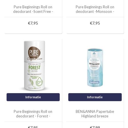
Pure Beginnings Roll on
Pure Beginnings Roll on
deodorant -Scent Free -
deodorant -Monsoon -
Soothing Aoe
Relaxing Ylang Ylang
€7,95
€7,95
Informatie
Informatie
Pure Beginnings Roll on
BEN&ANNA Papertube
deodorant - Forest -
Highland breeze
Revitalising Fresh Mint
€7,95
€7,99