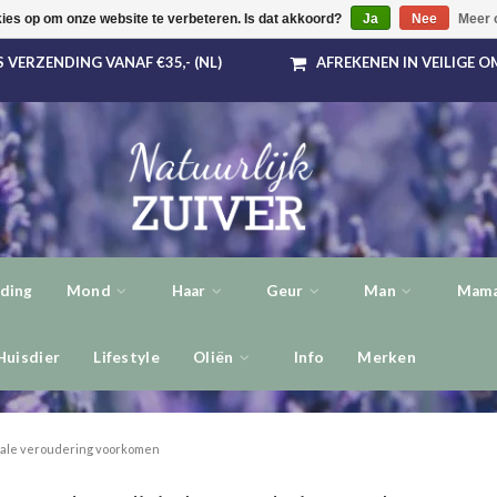
kies op om onze website te verbeteren. Is dat akkoord?
Ja
Nee
Meer 
 VERZENDING VANAF €35,- (NL)
AFREKENEN IN VEILIGE 
ding
Mond
Haar
Geur
Man
Mama
Huisdier
Lifestyle
Oliën
Info
Merken
tale veroudering voorkomen