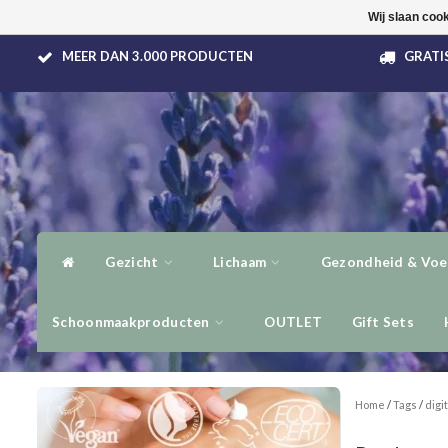
Wij slaan coo
MEER DAN 3.000 PRODUCTEN
GRATIS
Gezicht
Lichaam
Gezondheid & Voe
Schoonmaakproducten
OUTLET
Gift Sets
Home
/
Tags
/
digi