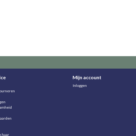
ice
Mijn account
Inloggen
ourneren
agen
aamheid
aarden
n haar