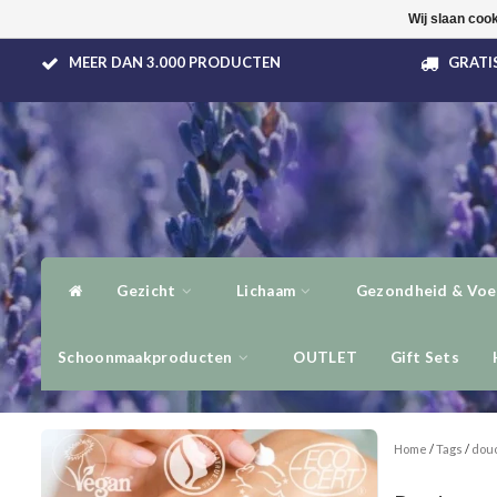
Wij slaan coo
MEER DAN 3.000 PRODUCTEN
GRATIS
Gezicht
Lichaam
Gezondheid & Voe
Schoonmaakproducten
OUTLET
Gift Sets
Home
/
Tags
/
dou