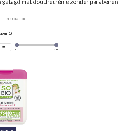
 getagd met douchecrème zonder parabenen
KEURMERK
ypen (1)
€
0
€
10
Kopen