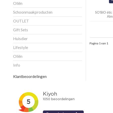
Oliën
Schoonmaakproducten
SO'BiO étic
Alm
OUTLET
Gift Sets
Huisdier
Pagina 1 van 1
Lifestyle
Oliën
Info
Klantbeoordelingen