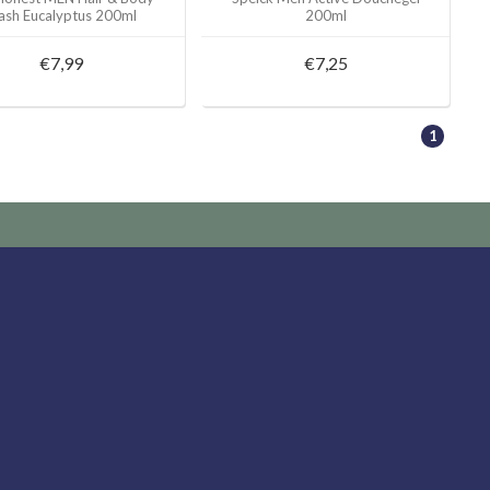
sh Eucalyptus 200ml
200ml
€7,99
€7,25
1