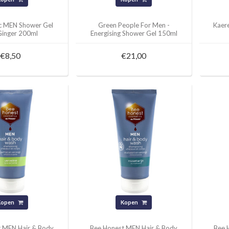
ic MEN Shower Gel
Green People For Men -
Kaer
Ginger 200ml
Energising Shower Gel 150ml
€8,50
€21,00
Kopen
Kopen
t MEN Hair & Body
Bee Honest MEN Hair & Body
Bee 