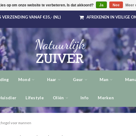
kies op om onze website te verbeteren. Is dat akkoord?
Ja
Nee
Meer 
 VERZENDING VANAF €35,- (NL)
AFREKENEN IN VEILIGE 
ding
Mond
Haar
Geur
Man
Mama
Huisdier
Lifestyle
Oliën
Info
Merken
chegel voor mannen