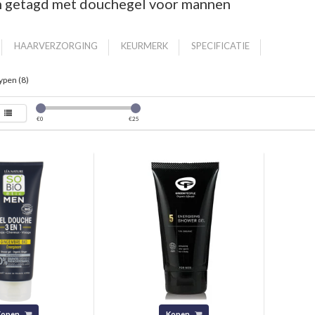
 getagd met douchegel voor mannen
HAARVERZORGING
KEURMERK
SPECIFICATIE
ypen (8)
€
0
€
25
Kopen
Kopen