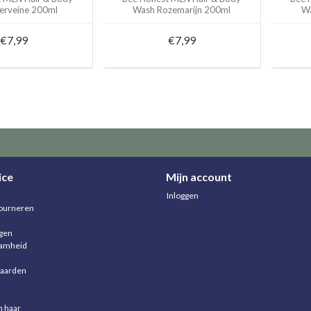
erveine 200ml
Wash Rozemarijn 200ml
Wa
€7,99
€7,99
ice
Mijn account
Inloggen
ourneren
agen
aamheid
aarden
n haar