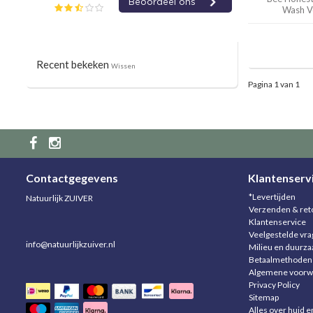
Wash V
Recent bekeken
Wissen
Pagina 1 van 1
Contactgegevens
Klantenserv
*Levertijden
Natuurlijk ZUIVER
Verzenden & ret
Klantenservice
Veelgestelde vr
info@natuurlijkzuiver.nl
Milieu en duurz
Betaalmethoden
Algemene voorw
Privacy Policy
Sitemap
Alles over huid e