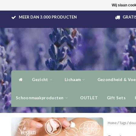
Wij slaan coo
MEER DAN 3.000 PRODUCTEN
GRATIS
Gezicht
Lichaam
Gezondheid & Voe
Schoonmaakproducten
OUTLET
Gift Sets
Home
/
Tags
/
dou