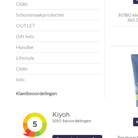
Oliën
Schoonmaakproducten
SO'BiO ét
3in1 
OUTLET
Gift Sets
Huisdier
Lifestyle
Oliën
Info
Klantbeoordelingen
Bee Hones