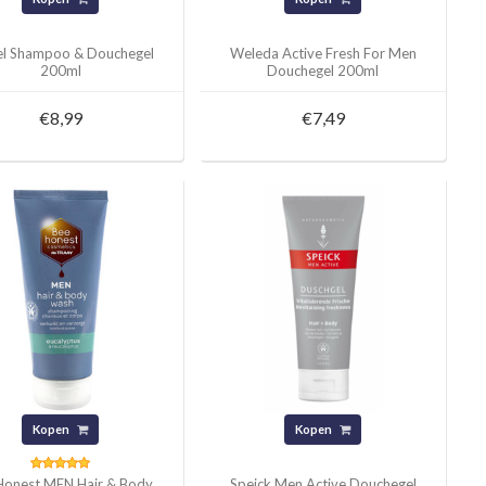
el Shampoo & Douchegel
Weleda Active Fresh For Men
200ml
Douchegel 200ml
€8,99
€7,49
Kopen
Kopen
Honest MEN Hair & Body
Speick Men Active Douchegel