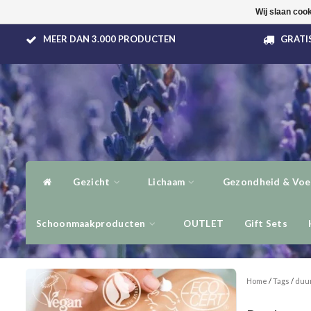
Wij slaan coo
MEER DAN 3.000 PRODUCTEN
GRATIS
Gezicht
Lichaam
Gezondheid & Voe
Schoonmaakproducten
OUTLET
Gift Sets
Home
/
Tags
/
duu