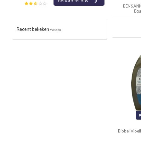
BEN&AN
Equ
Recent bekeken
Wissen
Biobel Vloe