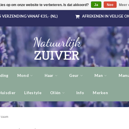
kies op om onze website te verbeteren. Is dat akkoord?
Ja
Nee
Meer 
 VERZENDING VANAF €35,- (NL)
AFREKENEN IN VEILIGE 
ding
Mond
Haar
Geur
Man
Mama
Huisdier
Lifestyle
Oliën
Info
Merken
rzaam