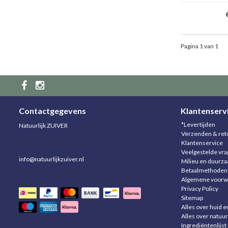
Pagina 1 van 1
Contactgegevens
Klantenserv
*Levertijden
Natuurlijk ZUIVER
Verzenden & ret
Klantenservice
Veelgestelde vr
info@natuurlijkzuiver.nl
Milieu en duurz
Betaalmethoden
Algemene voorw
Privacy Policy
Sitemap
Alles over huid e
Alles over natuur
Ingrediëntenlijst