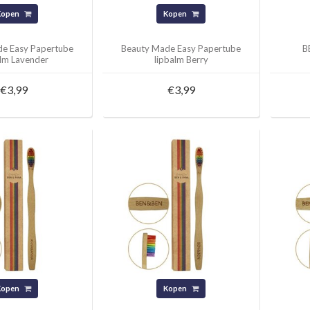
Kopen
Kopen
e Easy Papertube
Beauty Made Easy Papertube
B
alm Lavender
lipbalm Berry
€3,99
€3,99
Kopen
Kopen