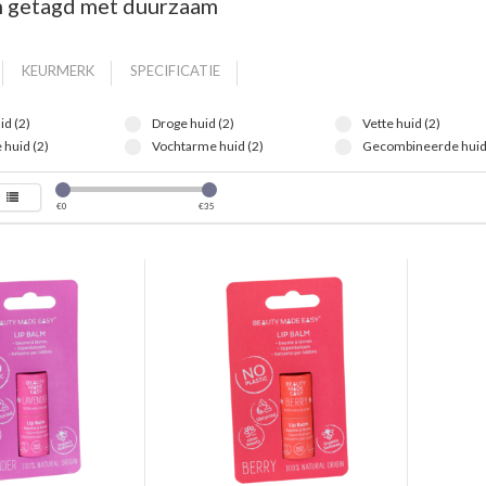
 getagd met duurzaam
KEURMERK
SPECIFICATIE
id (2)
Droge huid (2)
Vette huid (2)
 huid (2)
Vochtarme huid (2)
Gecombineerde huid 
€
0
€
35