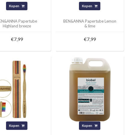
Kopen
Kopen
EN&ANNA Papertube
BEN&ANNA Papertube Lemon
Highland breeze
& lime
€7,99
€7,99
Kopen
Kopen