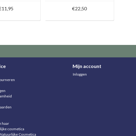
€11,95
€22,50
ice
Mijn account
Inloggen
ourneren
agen
aamheid
aarden
n haar
lijke cosmetica
 Natuurlijke Cosmetica