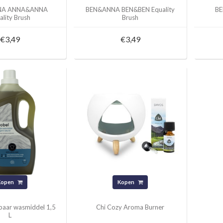
NA ANNA&ANNA
BEN&ANNA BEN&BEN Equality
BE
ality Brush
Brush
€3,49
€3,49
Kopen
Kopen
ibaar wasmiddel 1,5
Chi Cozy Aroma Burner
L