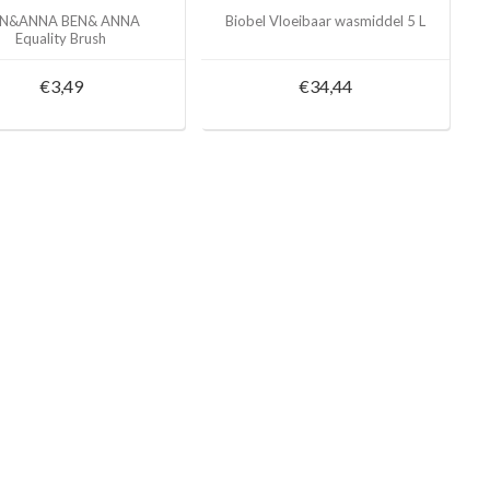
N&ANNA BEN& ANNA
Biobel Vloeibaar wasmiddel 5 L
Equality Brush
€3,49
€34,44