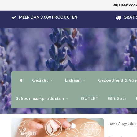
Wij slaan coo
MEER DAN 3.000 PRODUCTEN
GRATIS
Gezicht
Lichaam
Gezondheid & Voe
Schoonmaakproducten
OUTLET
Gift Sets
Home
/
Tags
/
duur