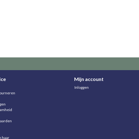
ice
Mijn account
Inloggen
ourneren
agen
aamheid
aarden
n haar