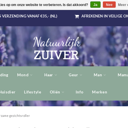
kies op om onze website te verbeteren. Is dat akkoord?
Ja
Nee
Meer 
 VERZENDING VANAF €35,- (NL)
AFREKENEN IN VEILIGE 
ding
Mond
Haar
Geur
Man
Mama
Huisdier
Lifestyle
Oliën
Info
Merken
zame gezichtsroller