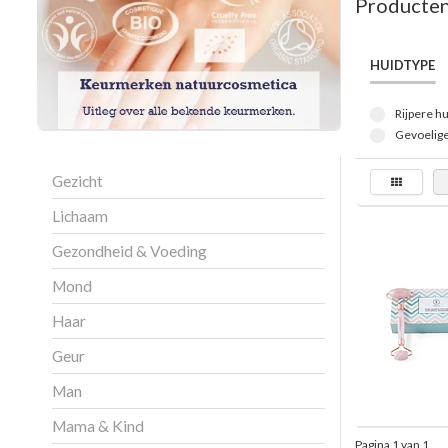
Producten
HUIDTYPE
Rijpere hu
Gevoelige
Gezicht
Lichaam
Gezondheid & Voeding
Mond
Haar
Geur
Man
Mama & Kind
Pagina 1 van 1