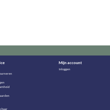
ice
Mijn account
Inloggen
ourneren
agen
aamheid
aarden
n haar