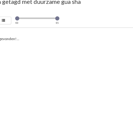
 getagd met duurzame gua sha
€
0
€
5
gevonden!...