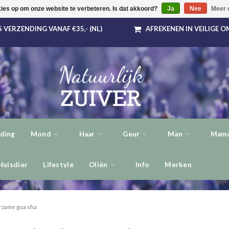
kies op om onze website te verbeteren. Is dat akkoord?
Ja
Nee
Meer 
 VERZENDING VANAF €35,- (NL)
AFREKENEN IN VEILIGE 
ding
Mond
Haar
Geur
Man
Mama
Huisdier
Lifestyle
Oliën
Info
Merken
rzame gua sha