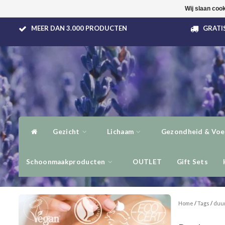
Wij slaan coo
MEER DAN 3.000 PRODUCTEN
GRATIS
Gezicht
Lichaam
Gezondheid & Voe
Schoonmaakproducten
OUTLET
Gift Sets
Home
/
Tags
/
duu