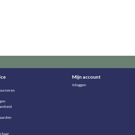
ice
Mijn account
Inloggen
ourneren
agen
aamheid
aarden
n haar