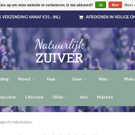
kies op om onze website te verbeteren. Is dat akkoord?
Ja
Nee
Meer 
 VERZENDING VANAF €35,- (NL)
AFREKENEN IN VEILIGE 
ding
Mond
Haar
Geur
Man
Mama
Huisdier
Lifestyle
Oliën
Info
Merken
ogische babydoekjes