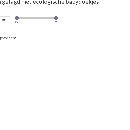
 getagd met ecologische babydoekjes
€
0
€
5
gevonden!...