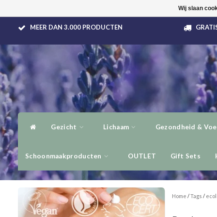
Wij slaan coo
MEER DAN 3.000 PRODUCTEN
GRATIS
Gezicht
Lichaam
Gezondheid & Voe
Schoonmaakproducten
OUTLET
Gift Sets
Home
/
Tags
/
ecol