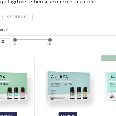
getagd met etherische olie met plantolie
SPECIFICATIE
nic (4)
€
0
€
20
nformatie
Kopen