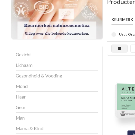
Producten 
KEURMERK
Usda Orga
Gezicht
Lichaam
Gezondheid & Voeding
Mond
Haar
Geur
Man
Mama & Kind
I