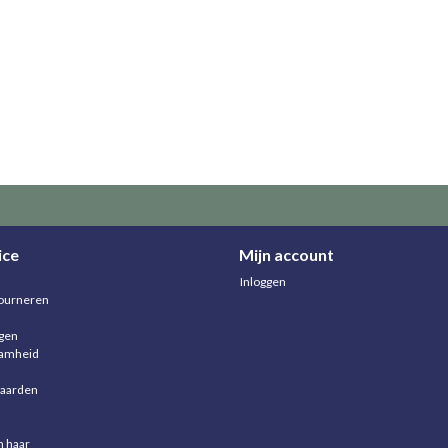
ice
Mijn account
Inloggen
ourneren
agen
aamheid
aarden
n haar