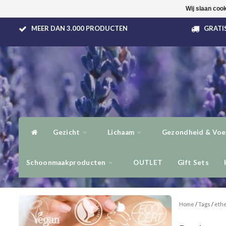
Wij slaan coo
MEER DAN 3.000 PRODUCTEN
GRATIS
Gezicht
Lichaam
Gezondheid & Voe
Schoonmaakproducten
OUTLET
Gift Sets
Home
/
Tags
/
ethe