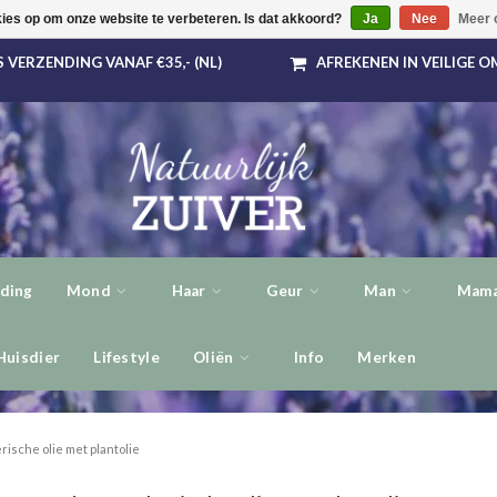
kies op om onze website te verbeteren. Is dat akkoord?
Ja
Nee
Meer 
 VERZENDING VANAF €35,- (NL)
AFREKENEN IN VEILIGE 
ding
Mond
Haar
Geur
Man
Mama
Huisdier
Lifestyle
Oliën
Info
Merken
rische olie met plantolie