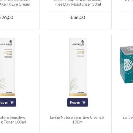
-Ageing Eye Cream
Free Day Moisturiser 50ml
10ml
€26,00
€36,00
Kopen
Kopen
Nature Sensitive
Living Nature Sensitive Cleanser
Earth
ng Toner 100ml
100ml