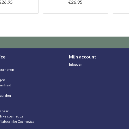
€26,95
€26,95
ice
Mijn account
Inloggen
ourneren
agen
aamheid
aarden
n haar
lijke cosmetica
 Natuurlijke Cosmetica