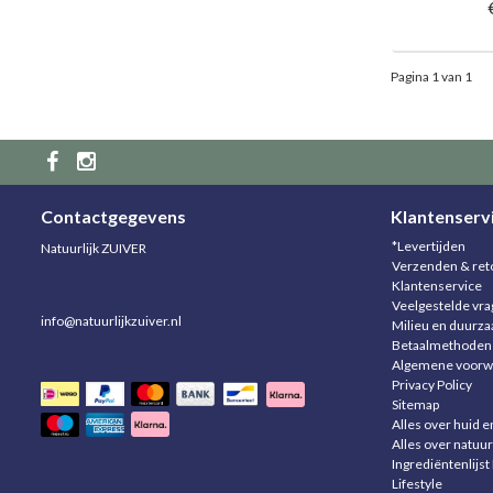
Pagina 1 van 1
Contactgegevens
Klantenserv
*Levertijden
Natuurlijk ZUIVER
Verzenden & ret
Klantenservice
Veelgestelde vr
info@natuurlijkzuiver.nl
Milieu en duurz
Betaalmethoden
Algemene voorw
Privacy Policy
Sitemap
Alles over huid e
Alles over natuur
Ingrediëntenlijst
Lifestyle