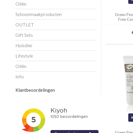
Oliën
Schoonmaakproducten
Green Peo
Free Co
OUTLET
Gift Sets
Huisdier
Lifestyle
Oliën
Info
Klantbeoordelingen
Green Peo