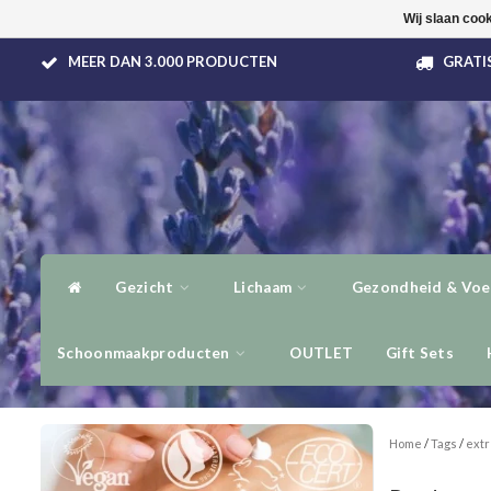
Wij slaan coo
MEER DAN 3.000 PRODUCTEN
GRATIS
Gezicht
Lichaam
Gezondheid & Voe
Schoonmaakproducten
OUTLET
Gift Sets
Home
/
Tags
/
extr