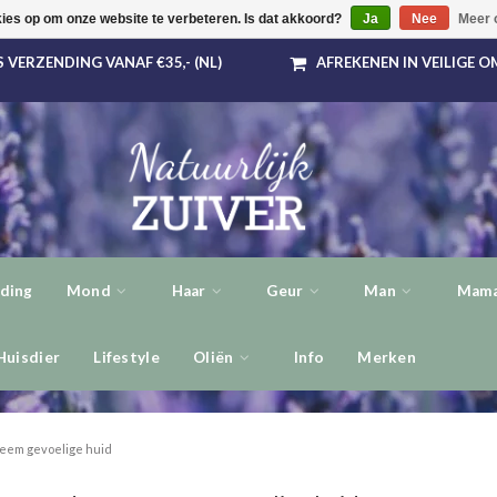
kies op om onze website te verbeteren. Is dat akkoord?
Ja
Nee
Meer 
 VERZENDING VANAF €35,- (NL)
AFREKENEN IN VEILIGE 
ding
Mond
Haar
Geur
Man
Mama
Huisdier
Lifestyle
Oliën
Info
Merken
eem gevoelige huid