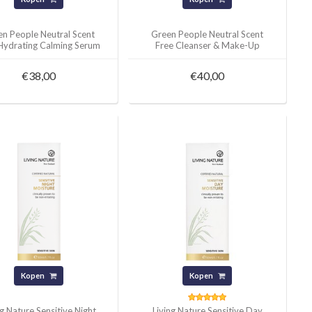
n People Neutral Scent
Green People Neutral Scent
Hydrating Calming Serum
Free Cleanser & Make-Up
50ml
Remover 150ml
€38,00
€40,00
Kopen
Kopen
ng Nature Sensitive Night
Living Nature Sensitive Day