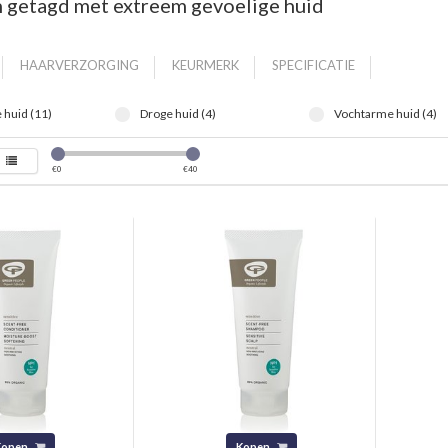
 getagd met extreem gevoelige huid
HAARVERZORGING
KEURMERK
SPECIFICATIE
 huid (11)
Droge huid (4)
Vochtarme huid (4)
€
0
€
40
Kopen
Kopen