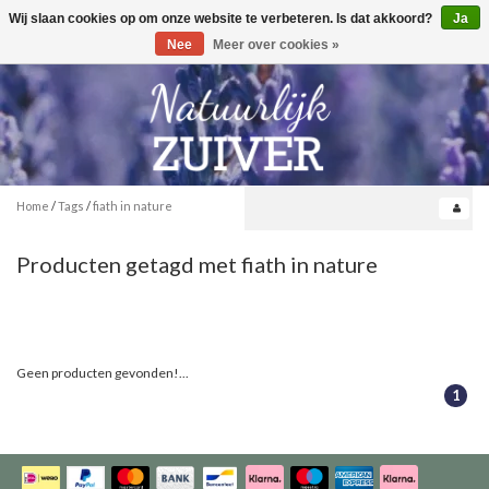
Wij slaan cookies op om onze website te verbeteren. Is dat akkoord?
Ja
Toggle
0
navigation
Nee
Meer over cookies »
Home
/
Tags
/
fiath in nature
Producten getagd met fiath in nature
Geen producten gevonden!...
1