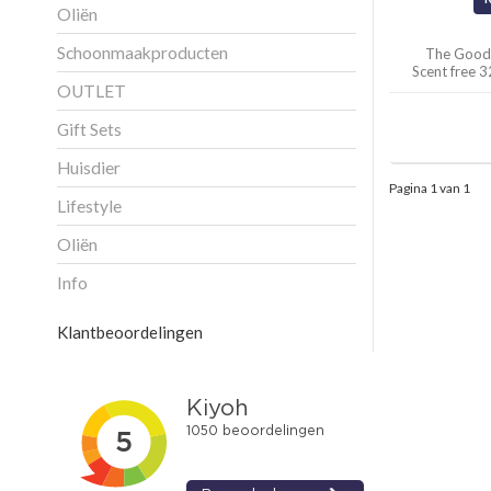
Oliën
Schoonmaakproducten
The Good
Scent free 
(
OUTLET
Gift Sets
Huisdier
Pagina 1 van 1
Lifestyle
Oliën
Info
Klantbeoordelingen