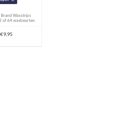
 Brand Wasstrips
32 of 64 wasbeurten
geur vrij)
€9,95