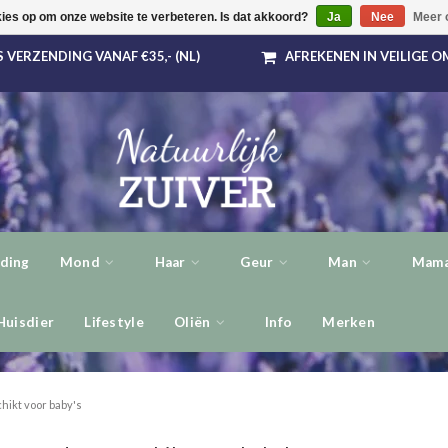
kies op om onze website te verbeteren. Is dat akkoord?
Ja
Nee
Meer 
 VERZENDING VANAF €35,- (NL)
AFREKENEN IN VEILIGE 
ding
Mond
Haar
Geur
Man
Mama
Huisdier
Lifestyle
Oliën
Info
Merken
hikt voor baby's