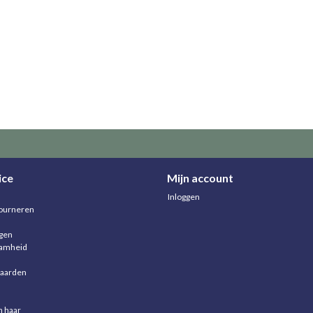
ice
Mijn account
Inloggen
ourneren
agen
aamheid
aarden
n haar