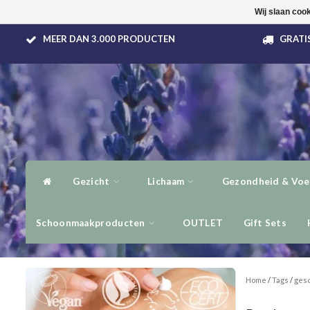
Wij slaan coo
MEER DAN 3.000 PRODUCTEN
GRATIS
Gezicht
Lichaam
Gezondheid & Voe
Schoonmaakproducten
OUTLET
Gift Sets
Home
/
Tags
/
gesc