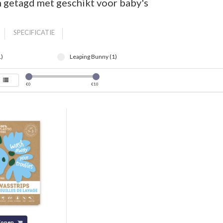
 getagd met geschikt voor baby's
SPECIFICATIE
1)
Leaping Bunny (1)
€
0
€
10
Kopen