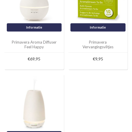
Informatie
Informatie
Primavera Aroma Diffuser
Primavera
Feel Happy
Vervangingsviltjes
AromaStream To Go 10st.
€69,95
€9,95