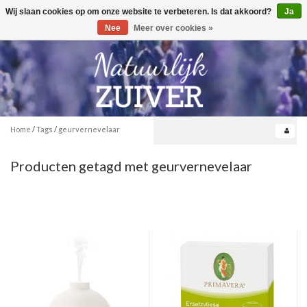
Wij slaan cookies op om onze website te verbeteren. Is dat akkoord?
Ja
Toggle
0
navigation
Nee
Meer over cookies »
Home
/
Tags
/
geurvernevelaar
Producten getagd met geurvernevelaar