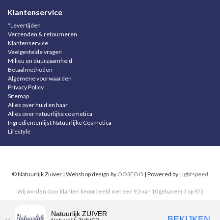
Klantenservice
*Levertijden
Verzenden & retourneren
Klantenservice
Veelgestelde vragen
Milieu en duurzaamheid
Betaalmethoden
Algemene voorwaarden
Privacy Policy
Sitemap
Alles over huid en haar
Alles over natuurlijke cosmetica
Ingrediëntenlijst Natuurlijke Cosmetica
Lifestyle
© Natuurlijk Zuiver | Webshop design by
OOSEOO
| Powered by
Lightspeed
Wij worden door klanten beoordeeld met een
9,3
van
10
gebaseerd op
972
reviews
.
Natuurlijk ZUIVER
BEKIJKEN