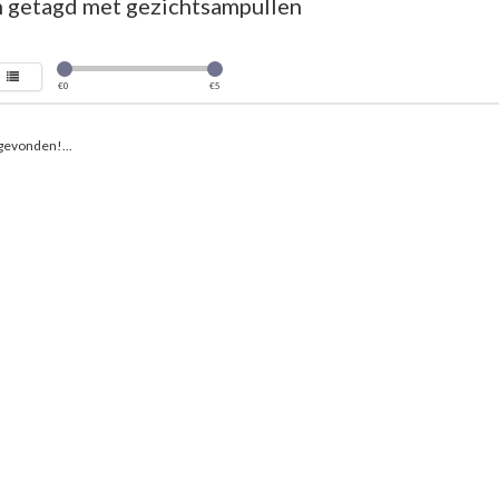
 getagd met gezichtsampullen
€
0
€
5
gevonden!...