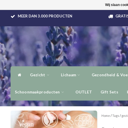
Wij slaan coo
MEER DAN 3.000 PRODUCTEN
GRATIS
Gezicht
Lichaam
Gezondheid & Voe
Schoonmaakproducten
OUTLET
Gift Sets
Home
/
Tags
/
gezi