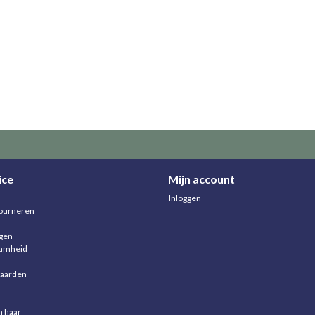
ice
Mijn account
Inloggen
ourneren
agen
aamheid
aarden
n haar