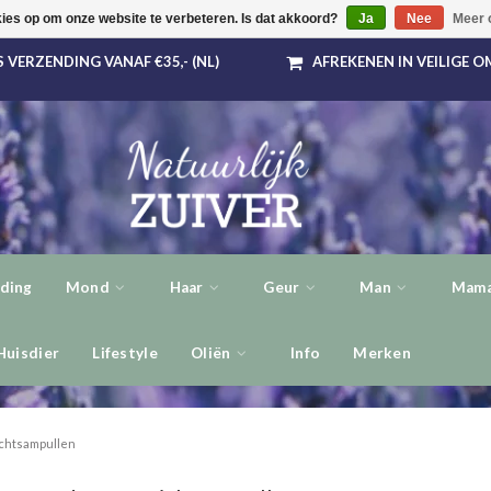
kies op om onze website te verbeteren. Is dat akkoord?
Ja
Nee
Meer 
 VERZENDING VANAF €35,- (NL)
AFREKENEN IN VEILIGE 
ding
Mond
Haar
Geur
Man
Mama
Huisdier
Lifestyle
Oliën
Info
Merken
chtsampullen