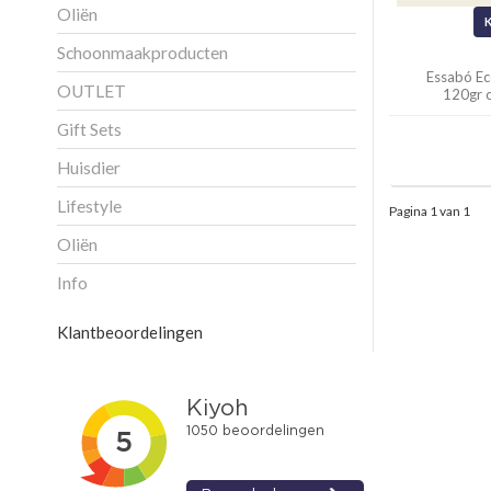
Oliën
Schoonmaakproducten
Essabó Eco
OUTLET
120gr 
Gift Sets
Huisdier
Lifestyle
Pagina 1 van 1
Oliën
Info
Klantbeoordelingen