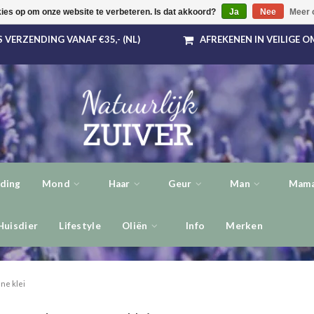
kies op om onze website te verbeteren. Is dat akkoord?
Ja
Nee
Meer 
 VERZENDING VANAF €35,- (NL)
AFREKENEN IN VEILIGE 
ding
Mond
Haar
Geur
Man
Mama
Huisdier
Lifestyle
Oliën
Info
Merken
ne klei