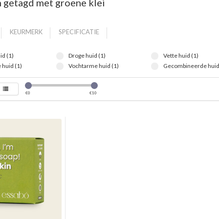
 getagd met groene klei
KEURMERK
SPECIFICATIE
id (1)
Droge huid (1)
Vette huid (1)
 huid (1)
Vochtarme huid (1)
Gecombineerde huid 
€
0
€
10