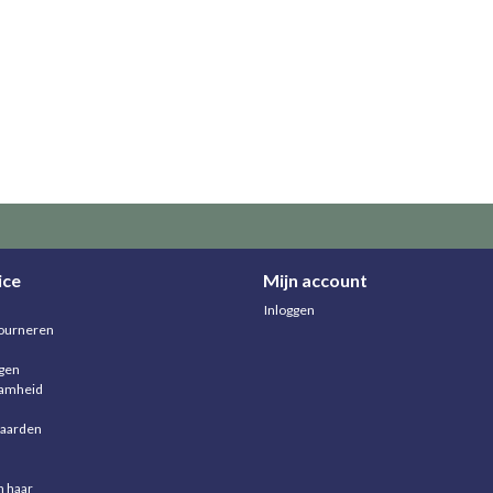
ice
Mijn account
Inloggen
ourneren
agen
aamheid
aarden
n haar