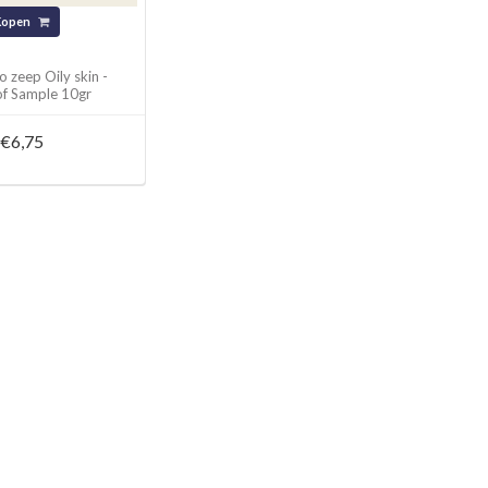
Kopen
 zeep Oily skin -
of Sample 10gr
€6,75