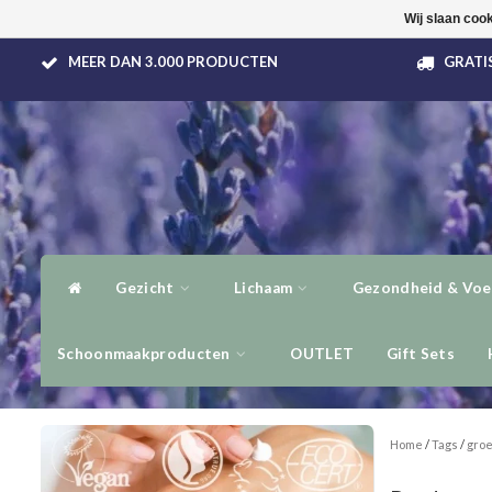
Wij slaan coo
MEER DAN 3.000 PRODUCTEN
GRATIS
Gezicht
Lichaam
Gezondheid & Voe
Schoonmaakproducten
OUTLET
Gift Sets
Home
/
Tags
/
groe