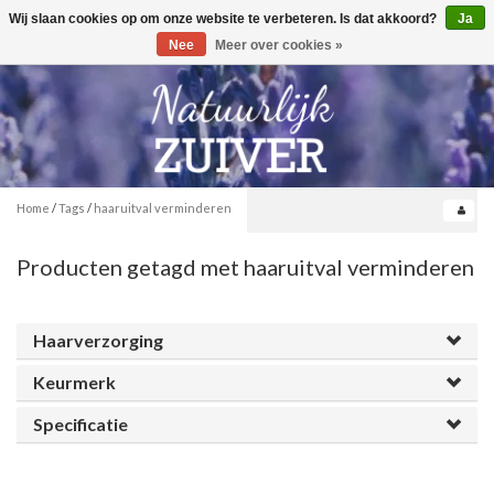
Wij slaan cookies op om onze website te verbeteren. Is dat akkoord?
Ja
Toggle
0
navigation
Nee
Meer over cookies »
Home
/
Tags
/
haaruitval verminderen
Producten getagd met haaruitval verminderen
Haarverzorging
Keurmerk
Specificatie