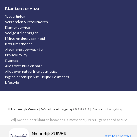
Klantenservice
*Levertijden
Verzenden & retourneren
Klantenservice
Veelgestelde vragen
Milieu en duurzaamheid
Betaalmethoden
Algemene voorwaarden
Privacy Policy
Sitemap
Alles over huid en haar
Alles over natuurlijke cosmetica
Ingrediëntenlijst Natuurlijke Cosmetica
Lifestyle
© Natuurlijk Zuiver | Webshop design by
OOSEOO
| Powered by
Lightspeed
Wij worden door klanten beoordeeld met een
9,3
van
10
gebaseerd op
972
reviews
.
Natuurlijk ZUIVER