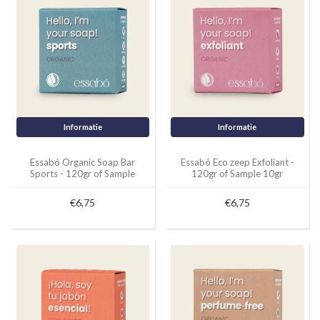
Informatie
Informatie
Essabó Organic Soap Bar
Essabó Eco zeep Exfoliant -
Sports - 120gr of Sample
120gr of Sample 10gr
10gr
€6,75
€6,75