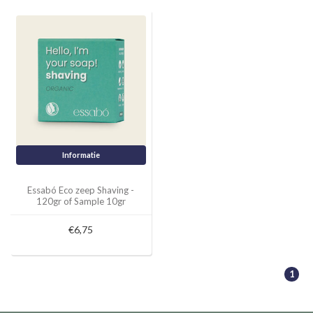
Informatie
Essabó Eco zeep Shaving -
120gr of Sample 10gr
€6,75
1