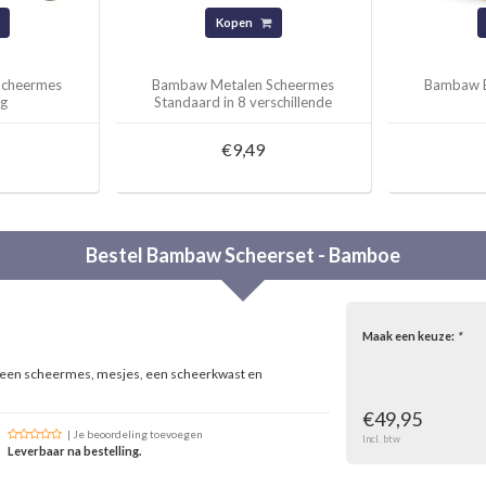
Kopen
Scheermes
Bambaw Metalen Scheermes
Bambaw 
g
Standaard in 8 verschillende
kleuren
€9,49
Bestel
Bambaw
Scheerset - Bamboe
Maak een keuze:
*
een scheermes, mesjes, een scheerkwast en
€49,95
| Je beoordeling toevoegen
Incl. btw
Leverbaar na bestelling.