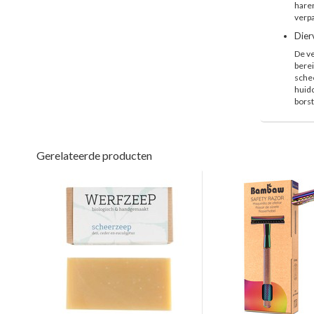
haren
verpa
Dier
De v
berei
schee
huidc
borst
Gerelateerde producten