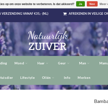
kies op om onze website te verbeteren. Is dat akkoord?
Ja
Nee
Meer 
 VERZENDING VANAF €35,- (NL)
AFREKENEN IN VEILIGE 
ding
Mond
Haar
Geur
Man
Mama
Huisdier
Lifestyle
Oliën
Info
Merken
Bamb