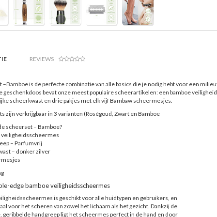
IE
REVIEWS
 –Bamboe is de perfecte combinatie van alle basics die je nodig hebt voor een milieu
 geschenkdoos bevat onze meest populaire scheerartikelen: een bamboe veilighei
ijke scheerkwast en drie pakjes met elk vijf Bambaw scheermesjes.
s zijn verkrijgbaar in 3 varianten (Roségoud, Zwart en Bamboe
n de scheerset – Bamboe?
e veiligheidsscheermes
zeep – Parfumvrij
wast – donker zilver
ermesjes
ng
le-edge bamboe veiligheidsscheermes
eiligheidsscheermes is geschikt voor alle huidtypen en gebruikers, en
eaal voor het scheren van zowel het lichaam als het gezicht. Dankzij de
, geribbelde handgreep ligt het scheermes perfect in de hand en door