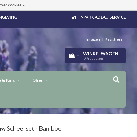
over cookies »
OMGEVING
INPAK CADEAU SERVICE
Inloggen
|
Registreren
WINKELWAGEN
0
Producten
 & Kind
Oliën
aw
Scheerset - Bamboe