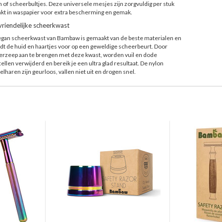
 of scheerbultjes. Deze universele mesjes zijn zorgvuldig per stuk
kt in waspapier voor extra bescherming en gemak.
vriendelijke scheerkwast
egan scheerkwast van Bambaw is gemaakt van de beste materialen en
dt de huid en haartjes voor op een geweldige scheerbeurt. Door
rzeep aan te brengen met deze kwast, worden vuil en dode
ellen verwijderd en bereik je een ultra glad resultaat. De nylon
elharen zijn geurloos, vallen niet uit en drogen snel.