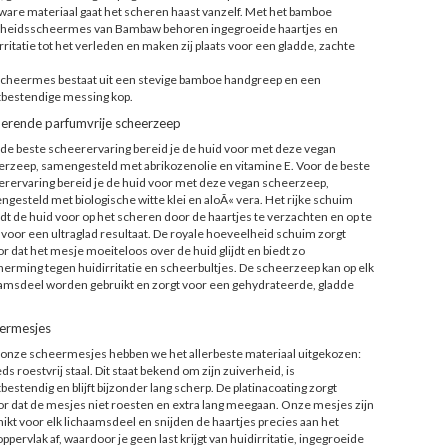
ware materiaal gaat het scheren haast vanzelf. Met het bamboe
igheidsscheermes van Bambaw behoren ingegroeide haartjes en
rritatie tot het verleden en maken zij plaats voor een gladde, zachte
scheermes bestaat uit een stevige bamboe handgreep en een
tbestendige messing kop.
erende parfumvrije scheerzeep
de beste scheerervaring bereid je de huid voor met deze vegan
rzeep, samengesteld met abrikozenolie en vitamine E. Voor de beste
rervaring bereid je de huid voor met deze vegan scheerzeep,
gesteld met biologische witte klei en aloÃ« vera. Het rijke schuim
dt de huid voor op het scheren door de haartjes te verzachten en op te
n voor een ultraglad resultaat. De royale hoeveelheid schuim zorgt
r dat het mesje moeiteloos over de huid glijdt en biedt zo
erming tegen huidirritatie en scheerbultjes. De scheerzeep kan op elk
amsdeel worden gebruikt en zorgt voor een gehydrateerde, gladde
ermesjes
onze scheermesjes hebben we het allerbeste materiaal uitgekozen:
s roestvrij staal. Dit staat bekend om zijn zuiverheid, is
bestendig en blijft bijzonder lang scherp. De platinacoating zorgt
r dat de mesjes niet roesten en extra lang meegaan. Onze mesjes zijn
ikt voor elk lichaamsdeel en snijden de haartjes precies aan het
ppervlak af, waardoor je geen last krijgt van huidirritatie, ingegroeide