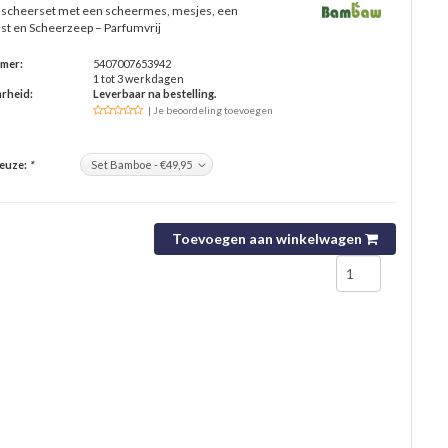
scheerset met een scheermes, mesjes, een
t en Scheerzeep – Parfumvrij
mmer:
5407007653942
1 tot 3 werkdagen
rheid:
Leverbaar na bestelling.
| Je beoordeling toevoegen
keuze:
*
Toevoegen aan winkelwagen