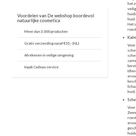
het z
veil
huidi
Voordelen van De webshop boordevol
huid.
natuurlijke cosmetica
Het 
roes
Meer dan 3.000 producten
Kalm
Gratis verzending vanaf €35,- (NL)
Voor 
schee
Afrekenen in veilige omgeving
schee
samen
berei
Inpak Cadeau service
tille
ervoo
besch
licha
huid.
Sche
Voor 
Zweed
roest
ervoo
gesch
huido