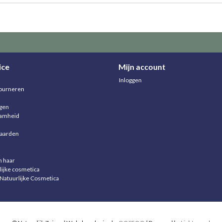
ice
Mijn account
Inloggen
ourneren
agen
aamheid
aarden
n haar
lijke cosmetica
 Natuurlijke Cosmetica