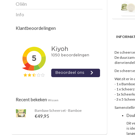
Oliën
Info
Klantbeoordelingen
INFORMAT
De scheerset
De duurzame
diervriendel
De scheerset
Wat zit er i
- 1 x Bambo
- 1 x Scheer
- 1x Scheerk
Recent bekeken
- 3 x 5 Sche
Wissen
Samenstelli
Bambaw
Scheerset - Bamboe
Doub
€49,95
Dit v
is id
lange