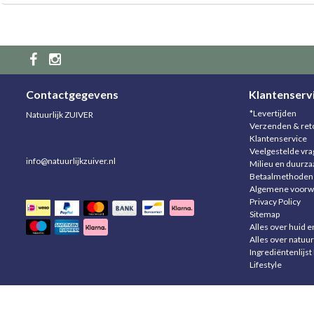
Contactgegevens
Klantenserv
*Levertijden
Natuurlijk ZUIVER
Verzenden & ret
Klantenservice
Veelgestelde vr
info@natuurlijkzuiver.nl
Milieu en duurz
Betaalmethoden
Algemene voorw
Privacy Policy
Sitemap
Alles over huid e
Alles over natuur
Ingrediëntenlijst
Lifestyle